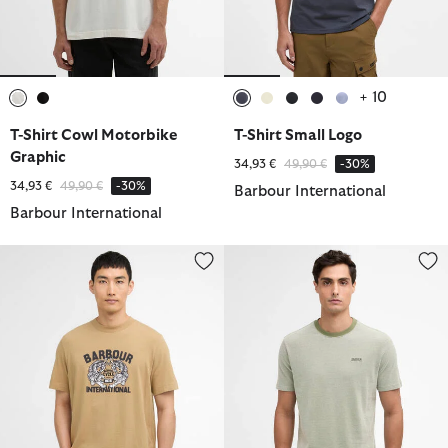
+ 10
ausgewählt
ausgewählt
ausgewählt
ausgewählt
ausgewählt
ausgewählt
ausgewählt
T-Shirt Cowl Motorbike
T-Shirt Small Logo
Graphic
Reduziert von
bis
34,93 €
49,90 €
-30%
Reduziert von
bis
34,93 €
49,90 €
-30%
Barbour International
Barbour International
T-Shirt Talisman Graphic
T-Shirt Halls Textured