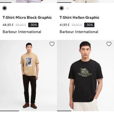
ausgewählt
ausgewählt
ausgewählt
T-Shirt Micro Block Graphic
T-Shirt Hellen Graphic
Reduziert von
bis
Reduziert von
bis
48,93 €
69,90 €
-30%
41,93 €
59,90 €
-30%
Barbour International
Barbour International
T-Shirt Arnes Graphic
T-Shirt Dukes Cafe Graphic