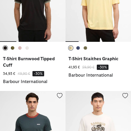
ausgewählt
ausgewählt
ausgewählt
ausgewählt
ausgewählt
ausgewählt
ausgewählt
T-Shirt Burnwood Tipped
T-Shirt Staithes Graphic
Cuff
Reduziert von
bis
41,93 €
59,90 €
-30%
Reduziert von
bis
34,93 €
49,90 €
-30%
Barbour International
Barbour International
T-Shirt Howall
T-Shirt Shifter Graphic Print