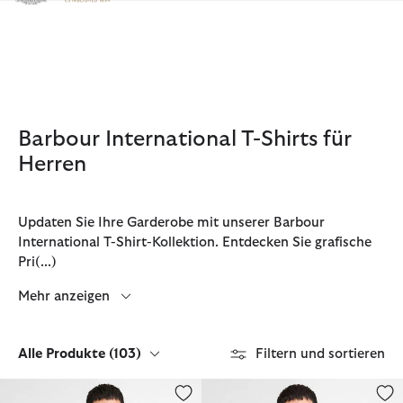
Klicken Sie hier, um unsere Barrierefreiheitserklärung anzuzeige
Barbour International T-Shirts für
Herren
Updaten Sie Ihre Garderobe mit unserer Barbour
International T-Shirt-Kollektion. Entdecken Sie grafische
Pri
(...)
Mehr anzeigen
Alle Produkte
(103)
Filtern und sortieren
T-Shirt McQueen Chain
T-Shirt Staithes Graphic