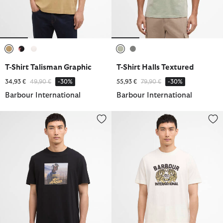
ausgewählt
ausgewählt
ausgewählt
ausgewählt
ausgewählt
T-Shirt Talisman Graphic
T-Shirt Halls Textured
Reduziert von
bis
Reduziert von
bis
34,93 €
49,90 €
-30%
55,93 €
79,90 €
-30%
Barbour International
Barbour International
T-Shirt Walde Graphic
T-Shirt Talisman Graphic