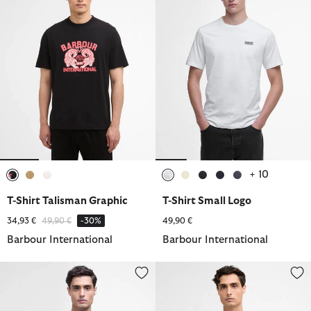
+ 10
ausgewählt
ausgewählt
ausgewählt
ausgewählt
ausgewählt
ausgewählt
ausgewählt
ausgewählt
T-Shirt Talisman Graphic
T-Shirt Small Logo
Reduziert von
bis
34,93 €
49,90 €
-30%
49,90 €
Barbour International
Barbour International
T-Shirt Small Logo
T-Shirt Small Logo