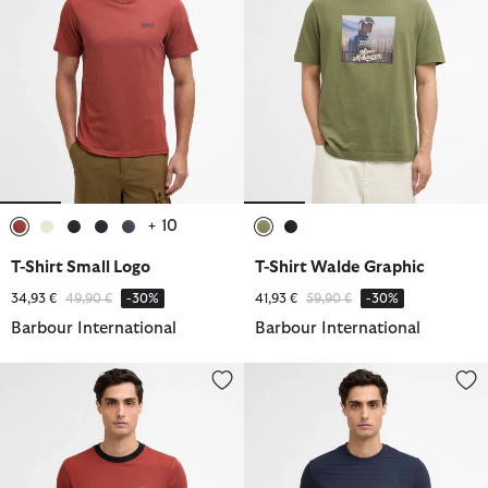
+ 10
ausgewählt
ausgewählt
ausgewählt
ausgewählt
ausgewählt
ausgewählt
ausgewählt
T-Shirt Small Logo
T-Shirt Walde Graphic
Reduziert von
bis
Reduziert von
bis
34,93 €
49,90 €
-30%
41,93 €
59,90 €
-30%
Barbour International
Barbour International
T-Shirt Howall
T-Shirt Langston