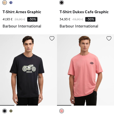
ausgewählt
ausgewählt
ausgewählt
T-Shirt Arnes Graphic
T-Shirt Dukes Cafe Graphic
Reduziert von
bis
Reduziert von
bis
41,93 €
59,90 €
-30%
34,93 €
49,90 €
-30%
Barbour International
Barbour International
T-Shirt Piston Graphic
T-Shirt Wilmslow Graphic