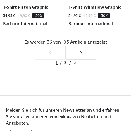
ausgewählt
ausgewählt
ausgewählt
T-Shirt Piston Graphic
T-Shirt Wilmslow Graphic
Reduziert von
bis
Reduziert von
bis
34,93 €
49,90 €
-30%
34,93 €
49,90 €
-30%
Barbour International
Barbour International
Es werden 36 von 103 Artikeln angezeigt
1
/
2
/
3
Melden Sie sich für unseren Newsletter an und erfahren
Sie vor allen anderen von exklusiven Neuheiten und
Angeboten.