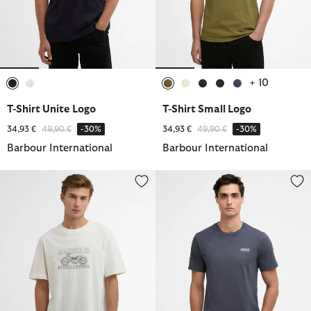
+ 10
ausgewählt
ausgewählt
ausgewählt
ausgewählt
ausgewählt
ausgewählt
ausgewählt
T-Shirt Unite Logo
T-Shirt Small Logo
Reduziert von
bis
Reduziert von
bis
34,93 €
49,90 €
-30%
34,93 €
49,90 €
-30%
Barbour International
Barbour International
T-Shirt Cowl Motorbike Graphic
T-Shirt Small Logo