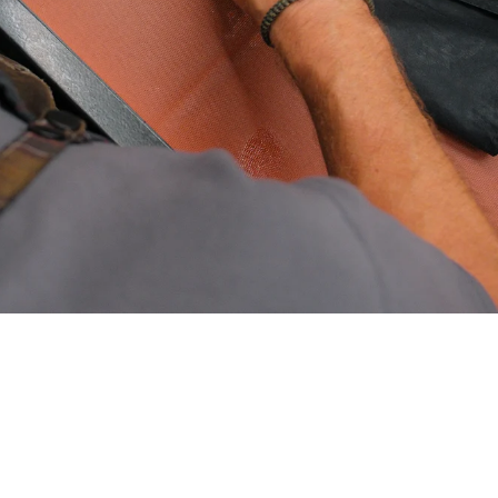
ner 6 oz gewachsten Jacke
Baumwolle in 6oz-Qualität ist besonders widerstandsfähig.
sen mit Barbours Thornproof Dressing könnt ihr die
 verlängern.