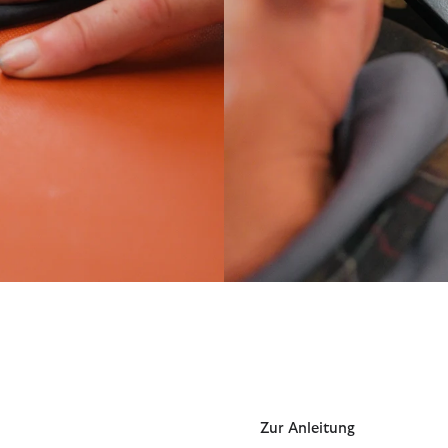
Nachwachsen ei
or Life Hub.
Unsere klassische gewachste 
Durch regelmäßiges Nachwach
Lebensdauer eurer Wachsjacke
Zur Anleitung