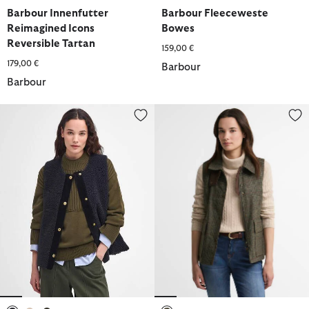
ausgewählt
ausgewählt
ausgewählt
ausgewählt
ausgewählt
Barbour Innenfutter
Barbour Fleeceweste
Reimagined Icons
Bowes
Reversible Tartan
159,00 €
179,00 €
Barbour
Barbour
Innenfutter Dulsie Teddy
Barbour Wollweste Joyce