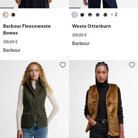
+ 2
ausgewählt
ausgewählt
ausgewählt
ausgewählt
ausgewählt
ausgewählt
ausgewählt
Barbour Fleeceweste
Weste Otterburn
Bowes
129,00 €
159,00 €
Barbour
Barbour
Weste Cavalry
Weste Karin Faux-Fur