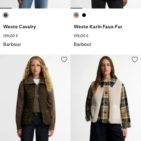
ausgewählt
ausgewählt
ausgewählt
Weste Cavalry
Weste Karin Faux-Fur
159,00 €
159,00 €
Barbour
Barbour
Innenfutter Betty
Barbour Teddy-Weste Bainford