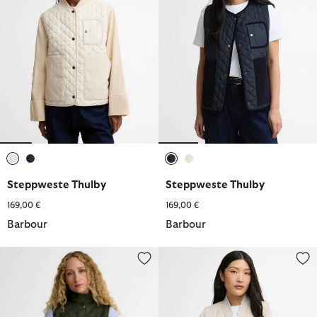
ausgewählt
ausgewählt
ausgewählt
ausgewählt
Steppweste Thulby
Steppweste Thulby
169,00 €
169,00 €
Barbour
Barbour
Weste Otterburn
Weste Roeburn