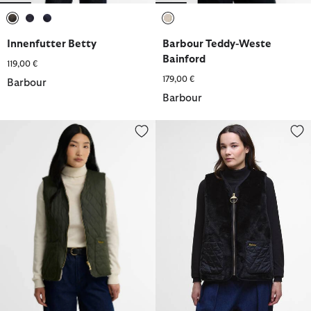
ausgewählt
ausgewählt
ausgewählt
ausgewählt
Innenfutter Betty
Barbour Teddy-Weste
Bainford
119,00 €
179,00 €
Barbour
Barbour
Innenfutter Markenfield
Weste Karin Faux-Fur