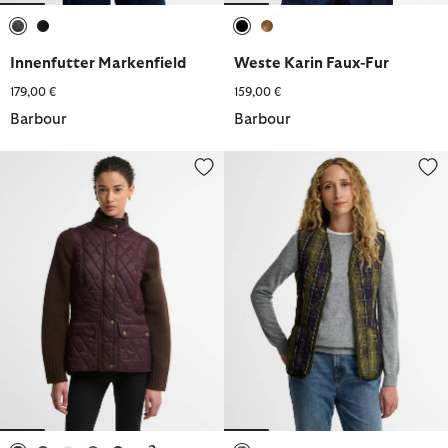
ausgewählt
ausgewählt
ausgewählt
ausgewählt
Innenfutter Markenfield
Weste Karin Faux-Fur
179,00 €
159,00 €
Barbour
Barbour
Weste Otterburn
Innenfutter Tartan Betty