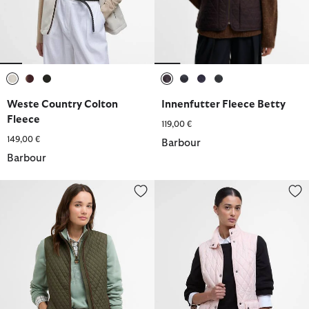
ausgewählt
ausgewählt
ausgewählt
ausgewählt
ausgewählt
ausgewählt
ausgewählt
Weste Country Colton
Innenfutter Fleece Betty
Fleece
119,00 €
149,00 €
Barbour
Barbour
Weste Basswood
Weste Otterburn