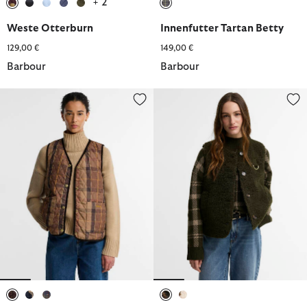
+ 2
ausgewählt
ausgewählt
ausgewählt
ausgewählt
ausgewählt
ausgewählt
Weste Otterburn
Innenfutter Tartan Betty
129,00 €
149,00 €
Barbour
Barbour
Barbour Innenfutter Reimagined Icons Reversible Tartan
Barbour Fleeceweste Bowes