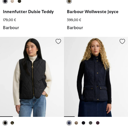
ausgewählt
ausgewählt
ausgewählt
ausgewählt
Innenfutter Dulsie Teddy
Barbour Wollweste Joyce
179,00 €
399,00 €
Barbour
Barbour
Barbour Weste Glendyn
Weste Wray