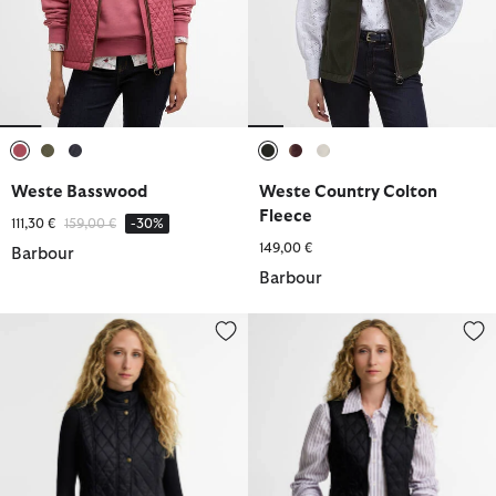
ausgewählt
ausgewählt
ausgewählt
ausgewählt
ausgewählt
ausgewählt
Weste Basswood
Weste Country Colton
Fleece
Reduziert von
bis
111,30 €
159,00 €
-30%
149,00 €
Barbour
Barbour
Weste Otterburn
Innenfutter Betty