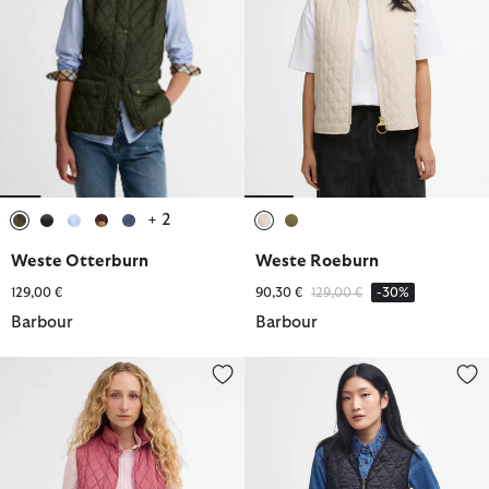
+ 2
ausgewählt
ausgewählt
ausgewählt
ausgewählt
ausgewählt
ausgewählt
ausgewählt
Weste Otterburn
Weste Roeburn
Reduziert von
bis
129,00 €
90,30 €
129,00 €
-30%
Barbour
Barbour
Weste Otterburn
Innenfutter Fleece Betty