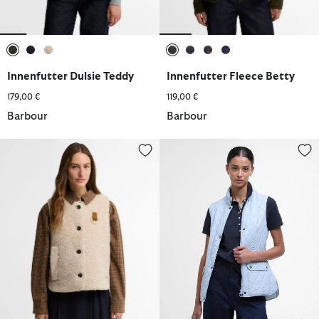
ausgewählt
ausgewählt
ausgewählt
ausgewählt
ausgewählt
ausgewählt
ausgewählt
Innenfutter Dulsie Teddy
Innenfutter Fleece Betty
179,00 €
119,00 €
Barbour
Barbour
Barbour Fleeceweste Bowes
Weste Otterburn