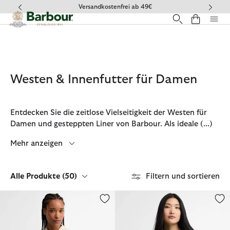
Klicken Sie hier, um unsere Barrierefreiheitserklärung anzuzeige
Häufig gestellte Fragen
Westen & Innenfutter für Damen
Entdecken Sie die zeitlose Vielseitigkeit der Westen für
Damen und gesteppten Liner von Barbour. Als ideale
(...)
Mehr anzeigen
Alle Produkte
(50)
Filtern und sortieren
Steppweste Thulby
Steppweste Thulby