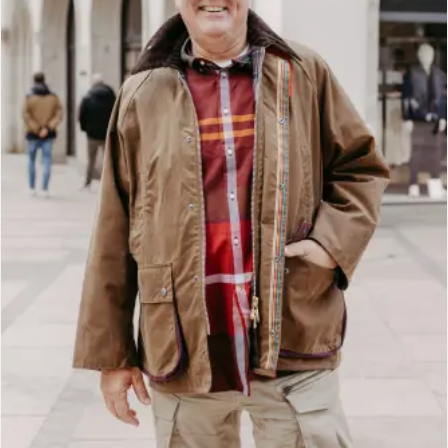
t
o
I