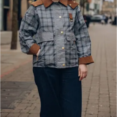
t
o
I