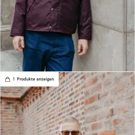
t
o
I
1
p
e