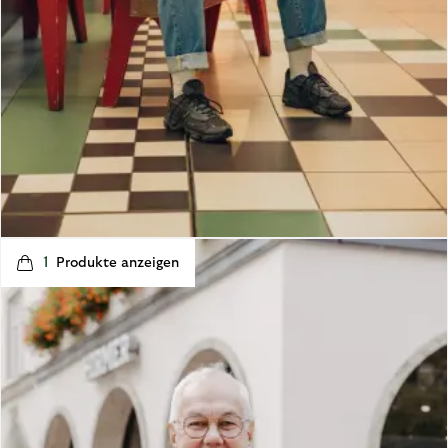
t
o
I
1
p
e