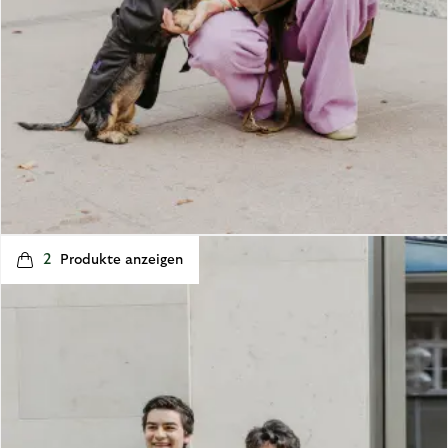
t
o
I
2
p
e