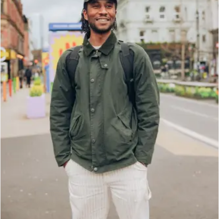
t
o
I