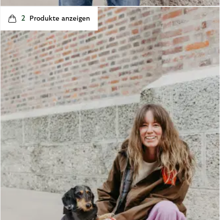
2
p
e