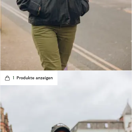
t
o
I
1
p
e