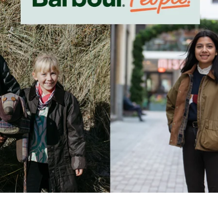
t
o
I