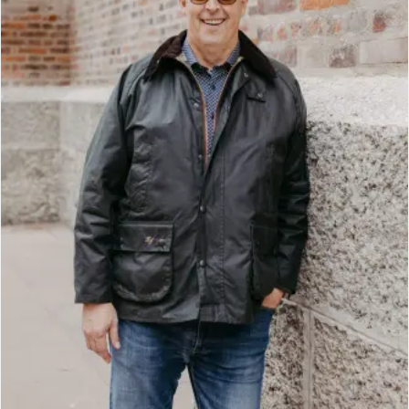
t
o
I