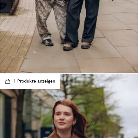
t
o
I
1
p
e