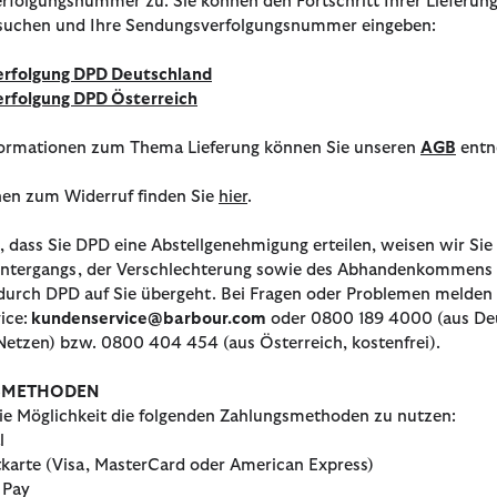
folgungsnummer zu. Sie können den Fortschritt Ihrer Lieferung
Schuhe
Kooperati
Alle Schuhe
Barbour F
Hemden-G
suchen und Ihre Sendungsverfolgungsnummer eingeben:
Alle Schuhe
Paul Smith
Paul Smith
rfolgung DPD Deutschland
Barbour x 
Barbour x
rfolgung DPD Österreich
Barbour x 
formationen zum Thema Lieferung können Sie unseren
AGB
entn
nen zum Widerruf finden Sie
hier
.
l, dass Sie DPD eine Abstellgenehmigung erteilen, weisen wir Sie 
 Untergangs, der Verschlechterung sowie des Abhandenkommen
durch DPD auf Sie übergeht. Bei Fragen oder Problemen melden 
ice:
kundenservice@barbour.com
oder 0800 189 4000 (aus Deut
etzen) bzw. 0800 404 454 (aus Österreich, kostenfrei).
SMETHODEN
ie Möglichkeit die folgenden Zahlungsmethoden zu nutzen:
l
tkarte (Visa, MasterCard oder American Express)
 Pay