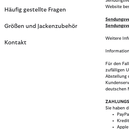
Sendungsver
Website be
Häufig gestellte Fragen
Sendungsve
Größen und Jackenzubehör
Sendungsve
Weitere In
Kontakt
Informatio
Für den Fal
zufälligen
Abstellung 
Kundenserv
deutschen N
ZAHLUNG
Sie haben d
PayPa
Kredi
Apple