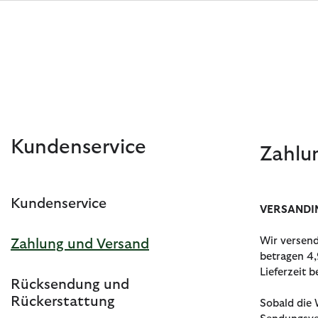
Klicken Sie hier, um unsere Barrierefreiheitserklärung anzuzeige
Kundenservice
Zahlu
Kundenservice
Jetzt shoppen
Jetzt shoppen
Jetzt shoppen
Jetzt shoppen
Schuhe entdecken
Jetzt shoppen
Sale | Jetzt shoppen
Paul Smith Loves Barbour entdecken
Pflegesets entdecken
VERSANDI
Wir versend
Zahlung und Versand
betragen 4,
Lieferzeit b
Rücksendung und
Rückerstattung
Sobald die 