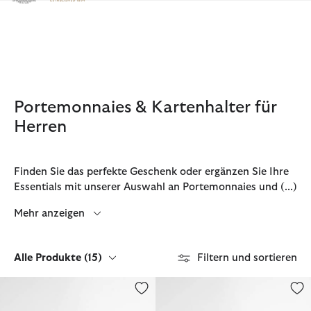
Klicken Sie hier, um unsere Barrierefreiheitserklärung anzuzeige
Portemonnaies & Kartenhalter für
Herren
Finden Sie das perfekte Geschenk oder ergänzen Sie Ihre
Essentials mit unserer Auswahl an Portemonnaies und
(...)
Mehr anzeigen
Alle Produkte
(15)
Filtern und sortieren
Geschenkeset Lederportemonnaie und Kartenhalter Tyneside
Brieftasche Colwell Leder