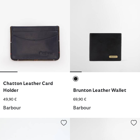
Chatton Leather Card
ausgewählt
Holder
Brunton Leather Wallet
49,90 €
69,90 €
Barbour
Barbour
Brieftasche Colwell Small
Lederportemonnaie Bywell Bifo