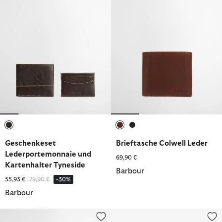
ausgewählt
ausgewählt
ausgewählt
Geschenkeset
Brieftasche Colwell Leder
Lederportemonnaie und
69,90 €
Kartenhalter Tyneside
Barbour
Reduziert von
bis
55,93 €
79,90 €
-30%
Barbour
Lederportemonnaie Bamburgh Deboss
Brieftasche Colwell Leder