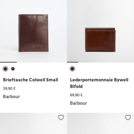
ausgewählt
ausgewählt
ausgewählt
Brieftasche Colwell Small
Lederportemonnaie Bywell
Bifold
59,90 €
69,90 €
Barbour
Barbour
Lederportemonnaie Bolam
Barbour Leder-Kartenhalter Br