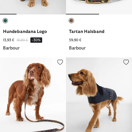
ausgewählt
ausgewählt
Hundebandana Logo
Tartan Halsband
Reduziert von
bis
13,93 €
19,90 €
-30%
59,90 €
Barbour
Barbour
Tartan Hundeleine Reflective
Hundemantel Quilted