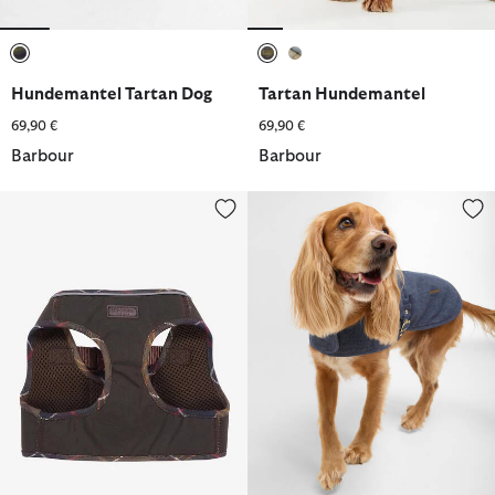
ausgewählt
ausgewählt
ausgewählt
Hundemantel Tartan Dog
Tartan Hundemantel
69,90 €
69,90 €
Barbour
Barbour
Tartan Hundegeschirr Wachs Step In
Hundemantel Denim Drywax