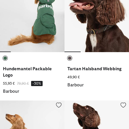
ausgewählt
ausgewählt
Hundemantel Packable
Tartan Halsband Webbing
Logo
49,90 €
Reduziert von
bis
55,93 €
79,90 €
-30%
Barbour
Barbour
Hundemantel Transport
Hundemantel Wachs