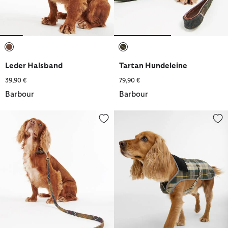
ausgewählt
ausgewählt
Leder Halsband
Tartan Hundeleine
39,90 €
79,90 €
Barbour
Barbour
Tartan Hundeleine Webbing
Tartan Hundemantel Waterproo