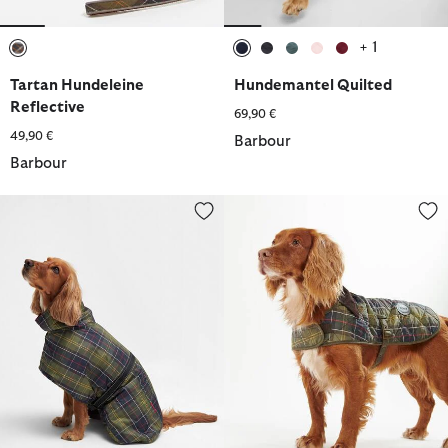
+ 1
ausgewählt
ausgewählt
ausgewählt
ausgewählt
ausgewählt
ausgewählt
Tartan Hundeleine
Hundemantel Quilted
Reflective
69,90 €
49,90 €
Barbour
Barbour
Hundemantel Tartan Dog
Tartan Hundemantel