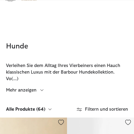
Klicken Sie hier, um unsere Barrierefreiheitserklärung anzuzeige
Hunde
Verleihen Sie dem Alltag Ihres Vierbeiners einen Hauch
klassischen Luxus mit der Barbour Hundekollektion.
Vo
(...)
Mehr anzeigen
Alle Produkte
(64)
Filtern und sortieren
Barbour FARM Rio Hundemantel Wild Flower
Hundebett Snuggle (76 cm)