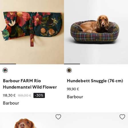
ausgewählt
ausgewählt
Barbour FARM Rio
Hundebett Snuggle (76 cm)
Hundemantel Wild Flower
99,90 €
Reduziert von
bis
118,30 €
169,00 €
-30%
Barbour
Barbour
Leder Hundeleine
Tartan Beutelspender