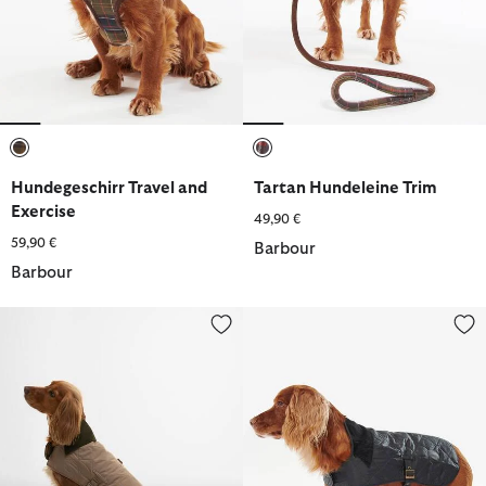
ausgewählt
ausgewählt
Hundegeschirr Travel and
Tartan Hundeleine Trim
Exercise
49,90 €
59,90 €
Barbour
Barbour
Hundemantel Quilted
Hundemantel Quilted