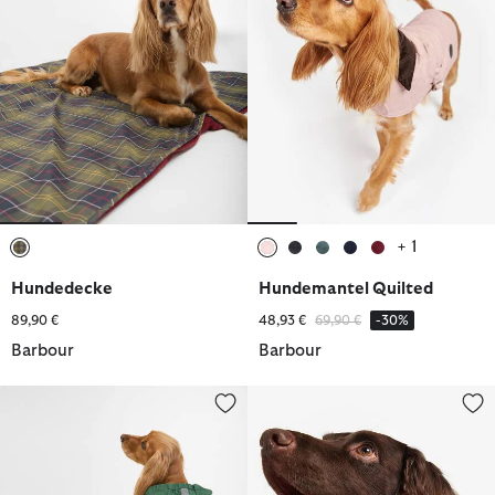
+ 1
ausgewählt
ausgewählt
ausgewählt
ausgewählt
ausgewählt
ausgewählt
Hundedecke
Hundemantel Quilted
Reduziert von
bis
89,90 €
48,93 €
69,90 €
-30%
Barbour
Barbour
Hundemantel Packable Logo
Tartan Halsband Webbing