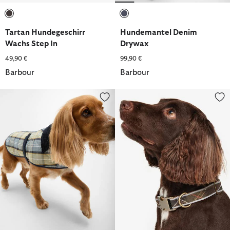
ausgewählt
ausgewählt
Tartan Hundegeschirr
Hundemantel Denim
Wachs Step In
Drywax
49,90 €
99,90 €
Barbour
Barbour
Tartan Hundemantel
Tartan Halsband Reflective