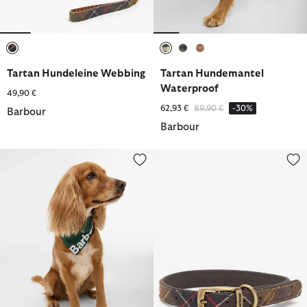
ausgewählt
ausgewählt
ausgewählt
ausgewählt
Tartan Hundeleine Webbing
Tartan Hundemantel
Waterproof
49,90 €
Reduziert von
bis
62,93 €
89,90 €
-30%
Barbour
Barbour
Hundebandana Logo
Tartan Halsband