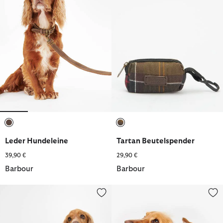
ausgewählt
ausgewählt
Leder Hundeleine
Tartan Beutelspender
39,90 €
29,90 €
Barbour
Barbour
Hundedecke
Hundemantel Quilted