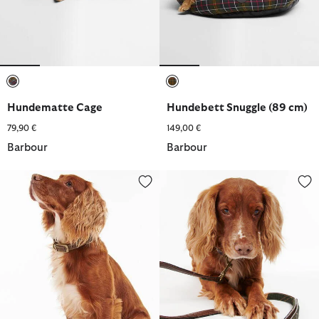
ausgewählt
ausgewählt
Hundematte Cage
Hundebett Snuggle (89 cm)
79,90 €
149,00 €
Barbour
Barbour
Leder Halsband
Tartan Hundeleine