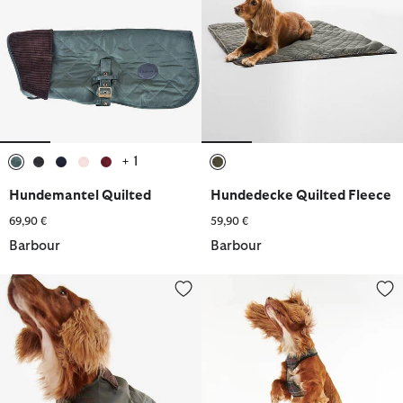
+ 1
ausgewählt
ausgewählt
ausgewählt
ausgewählt
ausgewählt
ausgewählt
Hundemantel Quilted
Hundedecke Quilted Fleece
69,90 €
59,90 €
Barbour
Barbour
Hundemantel Wachs
Tartan Hundegeschirr