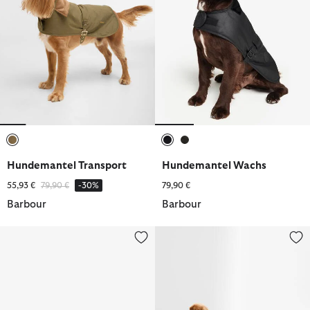
ausgewählt
ausgewählt
ausgewählt
Hundemantel Transport
Hundemantel Wachs
Reduziert von
bis
55,93 €
79,90 €
-30%
79,90 €
Barbour
Barbour
Hundemantel Quilted
Hundedecke Quilted Fleece