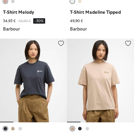
ausgewählt
ausgewählt
ausgewählt
ausgewählt
T-Shirt Melody
T-Shirt Madeline Tipped
Reduziert von
bis
34,93 €
49,90 €
-30%
49,90 €
Barbour
Barbour
T-Shirt Gwen
T-Shirt Gwen