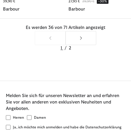
Reduziert von
bis
39,90 €
27,93 €
39,90 €
-30%
Barbour
Barbour
Es werden 36 von 71 Artikeln angezeigt
1
/
2
Melden Sie sich für unseren Newsletter an und erfahren
Sie vor allen anderen von exklusiven Neuheiten und
Angeboten.
Herren
Damen
Ja, ich möchte mich anmelden und habe die Datenschutzerklärung