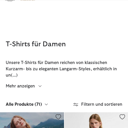
Klicken Sie hier, um unsere Barrierefreiheitserklärung anzuzeige
T-Shirts für Damen
Unsere T-Shirts für Damen reichen von klassischen
Kurzarm- bis zu eleganten Langarm-Styles, erhältlich in
un
(...)
Mehr anzeigen
Alle Produkte
(71)
Filtern und sortieren
Barbour FARM Rio T-Shirt Wild Flower Oversized Graphic
Barbour FARM Rio T-Shirt Wild 