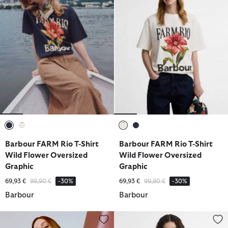
ausgewählt
ausgewählt
ausgewählt
ausgewählt
Barbour FARM Rio T-Shirt
Barbour FARM Rio T-Shirt
Wild Flower Oversized
Wild Flower Oversized
Graphic
Graphic
Reduziert von
bis
Reduziert von
bis
69,93 €
99,90 €
-30%
69,93 €
99,90 €
-30%
Barbour
Barbour
Paul Smith Loves Barbour T-Shirt Tenby
Paul Smith Loves Barbour T-Shir