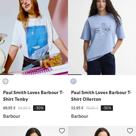
ausgewählt
ausgewählt
Paul Smith Loves Barbour T-
Paul Smith Loves Barbour T-
Shirt Tenby
Shirt Ollerton
Reduziert von
bis
Reduziert von
bis
69,93 €
99,90 €
-30%
55,93 €
79,90 €
-30%
Barbour
Barbour
T-Shirt Kirby Graphic
T-Shirt Hambleton