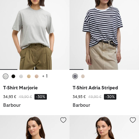
+ 1
ausgewählt
ausgewählt
ausgewählt
ausgewählt
ausgewählt
ausgewählt
ausgewählt
T-Shirt Marjorie
T-Shirt Adria Striped
Reduziert von
bis
Reduziert von
bis
34,93 €
49,90 €
-30%
34,93 €
49,90 €
-30%
Barbour
Barbour
T-Shirt Derwent
T-Shirt Brambles