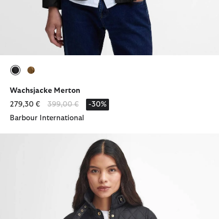
ausgewählt
ausgewählt
Wachsjacke Merton
Reduziert von
bis
279,30 €
399,00 €
-30%
Barbour International
Steppjacke International