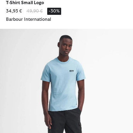
T-Shirt Small Logo
Reduziert von
bis
34,93 €
49,90 €
-30%
Barbour International
Hose Ripstop Cargo