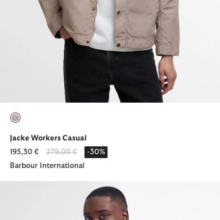
ausgewählt
Jacke Workers Casual
Reduziert von
bis
195,30 €
279,00 €
-30%
Barbour International
T-Shirt Small Logo