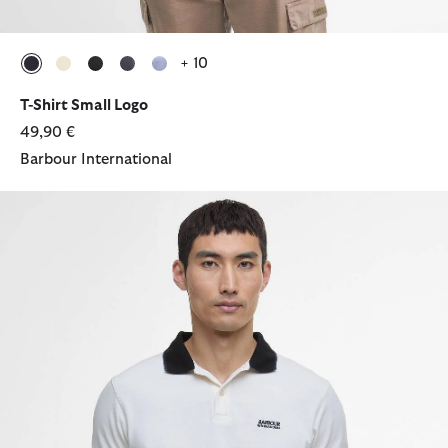
+ 10
ausgewählt
ausgewählt
ausgewählt
ausgewählt
ausgewählt
T-Shirt Small Logo
49,90 €
Barbour International
Poloshirt Howall