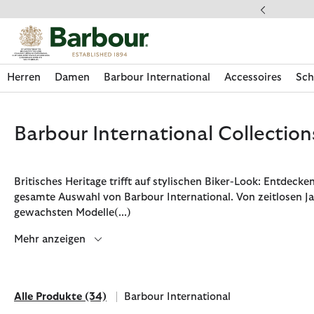
Klicken Sie hier, um unsere Barrierefreiheitserklärung anzuzeige
Herren
Damen
Barbour International
Accessoires
Sch
Barbour International Collection
Britisches Heritage trifft auf stylischen Biker-Look: Entdecken
gesamte Auswahl von Barbour International. Von zeitlosen J
gewachsten Modelle
(...)
Mehr anzeigen
Alle Produkte
(34)
Barbour International
Jetzt shoppen
Jetzt shoppen
Jetzt shoppen
Jetzt shoppen
Schuhe entdecken
Jetzt shoppen
Sale | Jetzt shoppen
Paul Smith Loves Barbour entdecken
Pflegesets entdecken
Alle Produkte
Filtern nach Marke: Barbour Internation