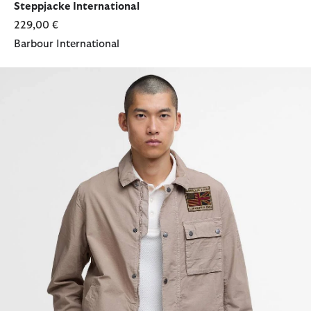
Steppjacke International
229,00 €
Barbour International
Jacke Workers Casual