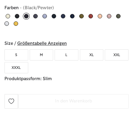
Farben
- (Black/Pewter)
ausgewählt
Size /
Größentabelle Anzeigen
S
M
L
XL
XXL
XXXL
Produktpassform: Slim
In den Warenkorb