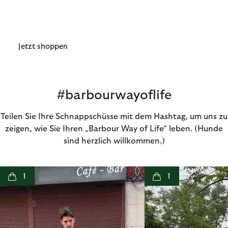
Herren
Jetzt shoppen
#barbourwayoflife
Teilen Sie Ihre Schnappschüsse mit dem Hashtag, um uns zu
zeigen, wie Sie Ihren „Barbour Way of Life“ leben. (Hunde
sind herzlich willkommen.)
t
o
I
t
o
1
1
p
e
p