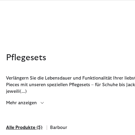
Klicken Sie hier, um unsere Barrierefreiheitserklärung anzuzeige
Pflegesets
Verlängern Sie die Lebensdauer und Funktionalität Ihrer lieb
Pieces mit unseren speziellen Pflegesets – für Schuhe bis Jac
Jetzt shoppen
Jetzt shoppen
Jetzt shoppen
Jetzt shoppen
Schuhe entdecken
Jetzt shoppen
Sale | Jetzt shoppen
Paul Smith Loves Barbour entdecken
Pflegesets entdecken
jeweili
(...)
Mehr anzeigen
Alle Produkte
(5)
Barbour
Alle Produkte
Filtern nach Marke: Barbour