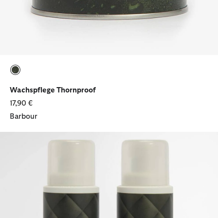
ausgewählt
Wachspflege Thornproof
17,90 €
Barbour
Steppjacken-Pflegeset