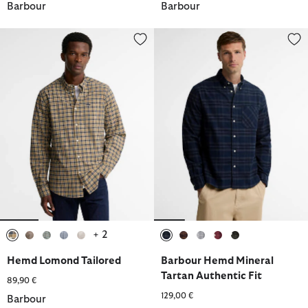
Barbour
Barbour
Hemd Lomond Tailored
Barbour Hemd Mineral Tartan Au
+ 2
ausgewählt
ausgewählt
ausgewählt
ausgewählt
ausgewählt
ausgewählt
ausgewählt
ausgewählt
ausgewählt
ausgewählt
Hemd Lomond Tailored
Barbour Hemd Mineral
Tartan Authentic Fit
89,90 €
129,00 €
Barbour