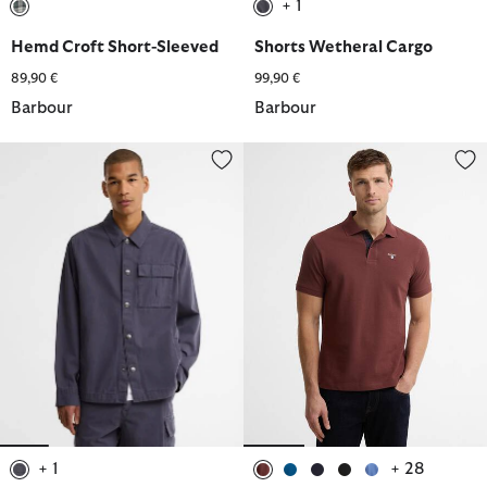
+ 1
ausgewählt
ausgewählt
Hemd Croft Short-Sleeved
Shorts Wetheral Cargo
89,90 €
99,90 €
Barbour
Barbour
Overshirt Wetheral Twill
Poloshirt Tartan Pique
+ 1
+ 28