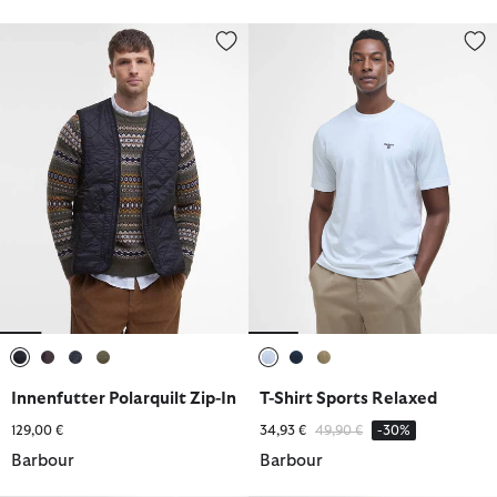
Innenfutter Polarquilt Zip-In
T-Shirt Sports Relaxed
ausgewählt
ausgewählt
ausgewählt
ausgewählt
ausgewählt
ausgewählt
ausgewählt
Innenfutter Polarquilt Zip-In
T-Shirt Sports Relaxed
Reduziert von
bis
129,00 €
34,93 €
49,90 €
-30%
Barbour
Barbour