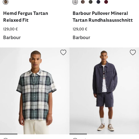
ausgewählt
ausgewählt
ausgewählt
ausgewählt
ausgewählt
ausgewählt
Hemd Fergus Tartan
Barbour Pullover Mineral
Relaxed Fit
Tartan Rundhalsausschnitt
129,00 €
129,00 €
Barbour
Barbour
Hemd Croft Short-Sleeved
Shorts Wetheral Cargo