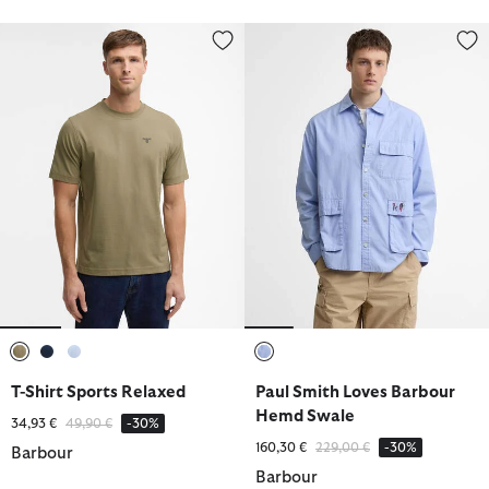
T-Shirt Sports Relaxed
Paul Smith Loves Barbour Hem
ausgewählt
ausgewählt
ausgewählt
ausgewählt
T-Shirt Sports Relaxed
Paul Smith Loves Barbour
Hemd Swale
Reduziert von
bis
34,93 €
49,90 €
-30%
Reduziert von
bis
160,30 €
229,00 €
-30%
Barbour
Barbour