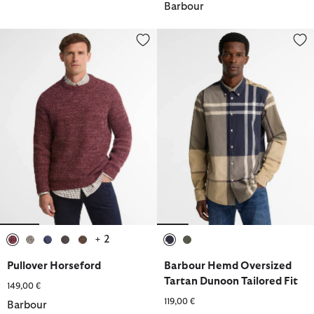
Barbour
Pullover Horseford
Barbour Hemd Oversized Tartan
+ 2
ausgewählt
ausgewählt
ausgewählt
ausgewählt
ausgewählt
ausgewählt
ausgewählt
Pullover Horseford
Barbour Hemd Oversized
Tartan Dunoon Tailored Fit
149,00 €
119,00 €
Barbour