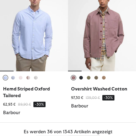
ausgewählt
ausgewählt
ausgewählt
ausgewählt
ausgewählt
ausgewählt
ausgewählt
ausgewählt
ausgewählt
ausgewählt
Hemd Striped Oxford
Overshirt Washed Cotton
Tailored
Reduziert von
bis
97,30 €
139,00 €
-30%
Reduziert von
bis
62,93 €
89,90 €
-30%
Barbour
Barbour
Es werden 36 von 1343 Artikeln angezeigt