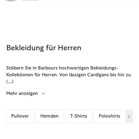
Klicken Sie hier, um unsere Barrierefreiheitserklärung anzuzeige
Bekleidung für Herren
Stöbern Sie in Barbours hochwertigen Bekleidungs-
Kollektionen für Herren. Von lässigen Cardigans bis hin zu
(...)
Mehr anzeigen
Pullover
Hemden
T-Shirts
Poloshirts
Ove