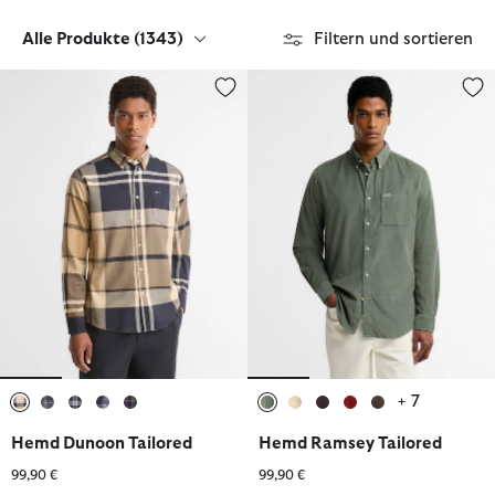
Alle Produkte
(1343)
Filtern und sortieren
Hemd Dunoon Tailored
Hemd Ramsey Tailored
+ 7
ausgewählt
ausgewählt
ausgewählt
ausgewählt
ausgewählt
ausgewählt
ausgewählt
ausgewählt
ausgewählt
ausgewählt
Hemd Dunoon Tailored
Hemd Ramsey Tailored
99,90 €
99,90 €