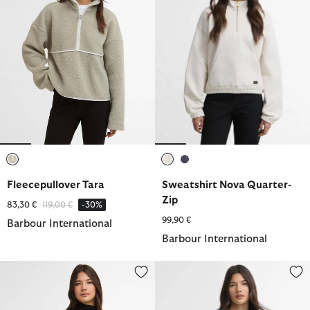
ausgewählt
ausgewählt
ausgewählt
Fleecepullover Tara
Sweatshirt Nova Quarter-
Zip
Reduziert von
bis
83,30 €
119,00 €
-30%
99,90 €
Barbour International
Barbour International
Blousonjacke Katya
Sweatshirt Niamh Logo