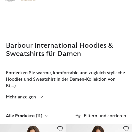
Klicken Sie hier, um unsere Barrierefreiheitserklärung anzuzeige
Barbour International Hoodies &
Sweatshirts für Damen
Entdecken Sie warme, komfortable und zugleich stylische
Hoodies und Sweatshirt in der Damen-Kollektion von
B
(...)
Mehr anzeigen
Alle Produkte
(11)
Filtern und sortieren
Jacke Equinox Quilted
Steppjacke Valentina