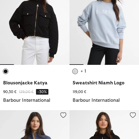
+ 1
ausgewählt
ausgewählt
Blousonjacke Katya
Sweatshirt Niamh Logo
Reduziert von
bis
90,30 €
129,00 €
-30%
119,00 €
Barbour International
Barbour International
Sweatshirt Nova Quarter-Zip
Hoodie Ciara