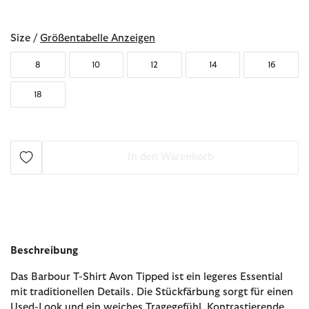
ausgewählt
Size /
Größentabelle Anzeigen
8
10
12
14
16
18
In den Warenkorb
Beschreibung
Das Barbour T-Shirt Avon Tipped ist ein legeres Essential
mit traditionellen Details. Die Stückfärbung sorgt für einen
Used-Look und ein weiches Tragegefühl. Kontrastierende