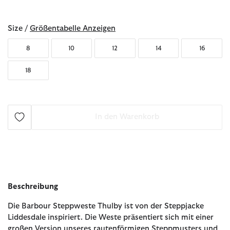
ausgewählt
Size /
Größentabelle Anzeigen
8
10
12
14
16
18
In den Warenkorb
Beschreibung
Die Barbour Steppweste Thulby ist von der Steppjacke
Liddesdale inspiriert. Die Weste präsentiert sich mit einer
großen Version unseres rautenförmigen Steppmusters und