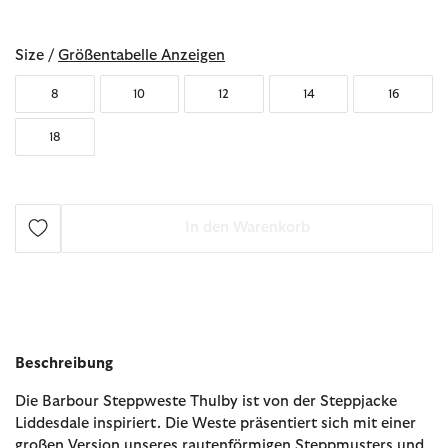
ausgewählt
Size /
Größentabelle Anzeigen
8
10
12
14
16
18
In den Warenkorb
Beschreibung
Die Barbour Steppweste Thulby ist von der Steppjacke
Liddesdale inspiriert. Die Weste präsentiert sich mit einer
großen Version unseres rautenförmigen Steppmusters und