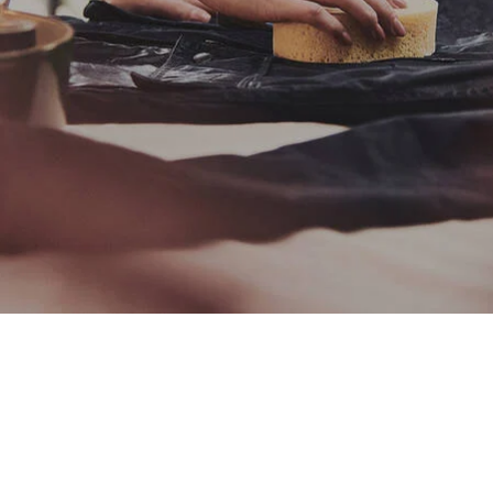
Come effettuare la ceratura
con la cera leggera da 113 g (4
oz)
La cera leggera è molto resistente, pur avendo un peso pari
a circa il 75% di quello delle classiche giacche cerate di
Barbour. Se è necessario rifare la ceratura, si può