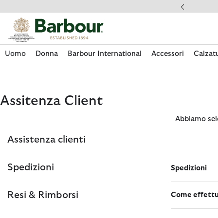
Clicca per visualizzare la nostra Dichiarazione di Accessibilità
Spedizioni
Uomo
Donna
Barbour International
Accessori
Calzat
Assitenza Client
Abbiamo sele
Assistenza clienti
Spedizioni
Spedizioni
Resi & Rimborsi
Come effettu
Acquista La Collezione
Acquista La Collezione
Acquista La Collezione
Acquista La Collezione
Discover Footwear
Acquista La Collezione
Sale | Shop Sale Today
Acquista Paul Smith Loves Barbour