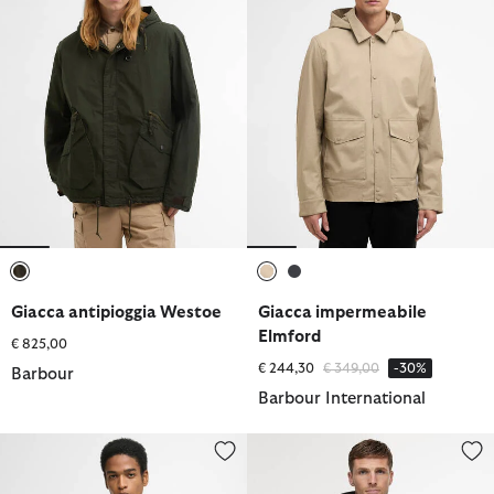
selezionato
selezionato
selezionato
Giacca antipioggia Westoe
Giacca impermeabile
Elmford
€ 825,00
Prezzo ridotto da
a
€ 244,30
€ 349,00
-30%
Barbour
Barbour International
Giacca estiva antipioggia Royston
Impermeabile Modern Lorden