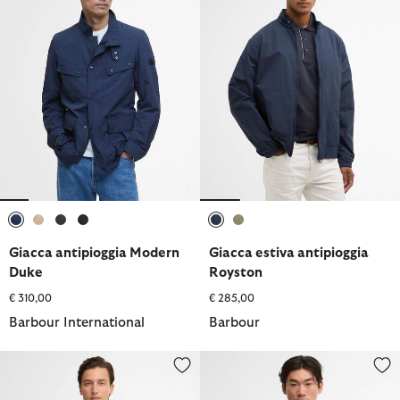
selezionato
selezionato
selezionato
selezionato
selezionato
selezionato
Giacca antipioggia Modern
Giacca estiva antipioggia
Duke
Royston
€ 310,00
€ 285,00
Barbour International
Barbour
Giacca impermeabile reversibile Kemble
Giacca antipioggia Ventile Endu