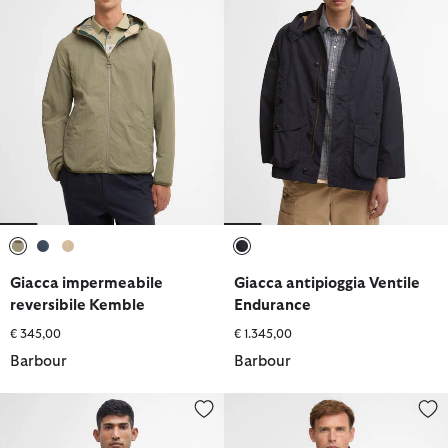
selezionato
selezionato
selezionato
selezionato
Giacca impermeabile
Giacca antipioggia Ventile
reversibile Kemble
Endurance
€ 345,00
€ 1.345,00
Barbour
Barbour
Giacca Korbel
Giacca impermeabile Sander