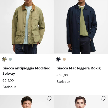
selezionato
selezionato
selezionato
selezionato
Giacca antipioggia Modified
Giacca Mac leggera Rokig
Solway
€ 315,00
€ 315,00
Barbour
Barbour
Giacca impermeabile City Chelsea
Giacca antipioggia Ashby