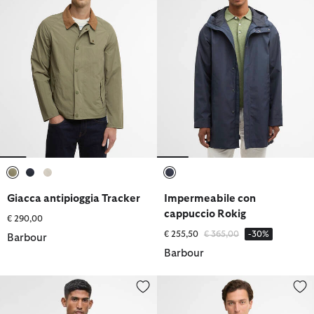
selezionato
selezionato
selezionato
selezionato
Giacca antipioggia Tracker
Impermeabile con
cappuccio Rokig
€ 290,00
Prezzo ridotto da
a
€ 255,50
€ 365,00
-30%
Barbour
Barbour
Giacca impermeabile Modern Beaufort
Giacca impermeabile reversibil