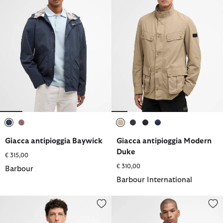
selezionato
selezionato
selezionato
selezionato
selezionato
selezionato
Giacca antipioggia Baywick
Giacca antipioggia Modern
Duke
€ 315,00
€ 310,00
Barbour
Barbour International
Giacca antipioggia Baywick
Giacca antipioggia Rig