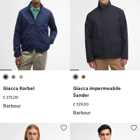
selezionato
selezionato
selezionato
selezionato
selezionato
Giacca Korbel
Giacca impermeabile
Sander
€ 275,00
€ 329,00
Barbour
Barbour
Giacca antipioggia Westoe
Giacca impermeabile Elmford