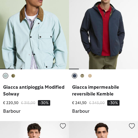
selezionato
selezionato
selezionato
selezionato
selezionato
Giacca antipioggia Modified
Giacca impermeabile
Solway
reversibile Kemble
Prezzo ridotto da
a
Prezzo ridotto da
a
€ 220,50
€ 315,00
-30%
€ 241,50
€ 345,00
-30%
Barbour
Barbour
Giacca impermeabile Re-Engineered Argyll
Giacca impermeabile Elmford