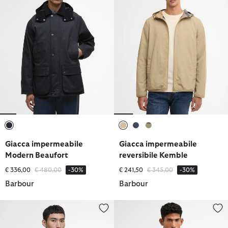
selezionato
selezionato
selezionato
selezionato
Giacca impermeabile
Giacca impermeabile
Modern Beaufort
reversibile Kemble
Prezzo ridotto da
a
Prezzo ridotto da
a
€ 336,00
€ 480,00
-30%
€ 241,50
€ 345,00
-30%
Barbour
Barbour
Giacca antipioggia Modern Duke
Giacca estiva antipioggia Royst