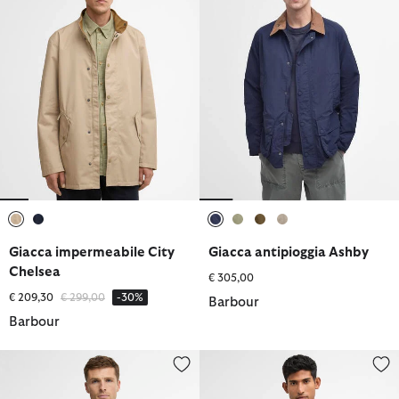
selezionato
selezionato
selezionato
selezionato
selezionato
selezionato
Giacca impermeabile City
Giacca antipioggia Ashby
Chelsea
€ 305,00
Prezzo ridotto da
a
€ 209,30
€ 299,00
-30%
Barbour
Barbour
Giacca antipioggia Tracker
Impermeabile con cappuccio Ro