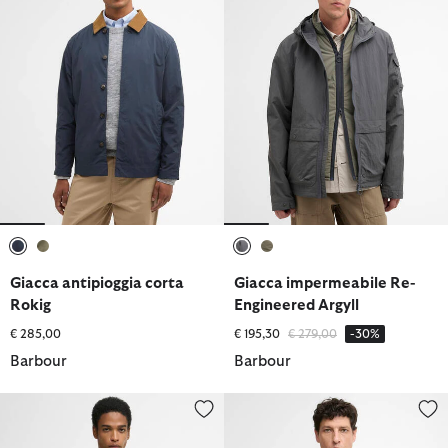
selezionato
selezionato
selezionato
selezionato
Giacca antipioggia corta
Giacca impermeabile Re-
Rokig
Engineered Argyll
Prezzo ridotto da
a
€ 285,00
€ 195,30
€ 279,00
-30%
Barbour
Barbour
Giacca Mac leggera Rokig
Giacca impermeabile Rokig dal t