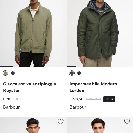
selezionato
selezionato
selezionato
selezionato
Giacca estiva antipioggia
Impermeabile Modern
Royston
Lorden
Prezzo ridotto da
a
€ 285,00
€ 318,50
€ 455,00
-30%
Barbour
Barbour
Giacca antipioggia Baywick
Giacca antipioggia Modern Duk