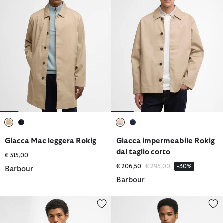
selezionato
selezionato
selezionato
selezionato
Giacca Mac leggera Rokig
Giacca impermeabile Rokig
dal taglio corto
€ 315,00
Prezzo ridotto da
a
€ 206,50
€ 295,00
-30%
Barbour
Barbour
Giacca antipioggia Modified Solway
Giacca Mac leggera Rokig