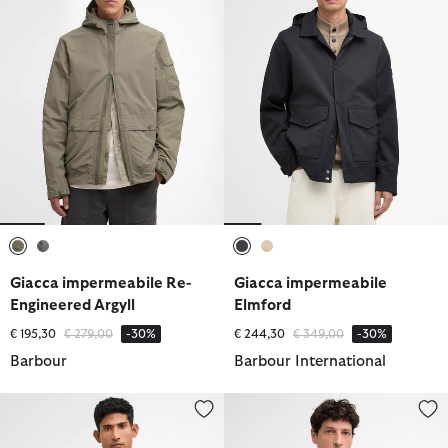
selezionato
selezionato
selezionato
selezionato
Giacca impermeabile Re-
Giacca impermeabile
Engineered Argyll
Elmford
Prezzo ridotto da
a
Prezzo ridotto da
a
€ 195,30
€ 279,00
-30%
€ 244,30
€ 349,00
-30%
Barbour
Barbour International
Giacca antipioggia corta Rokig
Giacca impermeabile Re-Enginee