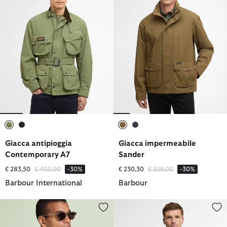
selezionato
selezionato
selezionato
selezionato
Giacca antipioggia
Giacca impermeabile
Contemporary A7
Sander
Prezzo ridotto da
a
Prezzo ridotto da
a
€ 283,50
€ 405,00
-30%
€ 230,30
€ 329,00
-30%
Barbour International
Barbour
Giacca antipioggia Modified Solway
Giacca impermeabile reversibil