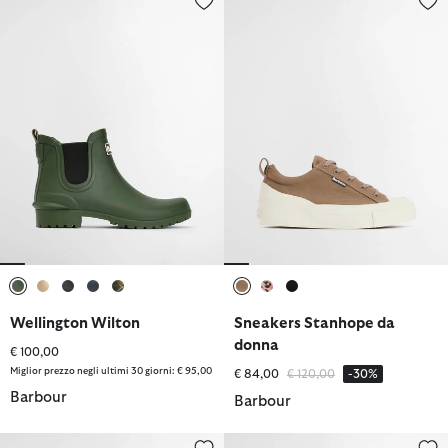
selezionato
selezionato
selezionato
selezionato
selezionato
selezionato
selezionato
selezionato
Wellington Wilton
Sneakers Stanhope da
donna
€ 100,00
Miglior prezzo negli ultimi 30 giorni: € 95,00
Prezzo ridotto da
a
€ 84,00
€ 120,00
-30%
Barbour
Barbour
Sandali Caitlin
Wellington Wilton