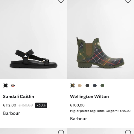
selezionato
selezionato
selezionato
selezionato
selezionato
selezionato
selezionato
Sandali Caitlin
Wellington Wilton
Prezzo ridotto da
a
€ 112,00
€ 160,00
-30%
€ 100,00
Miglior prezzo negli ultimi 30 giorni: € 95,00
Barbour
Barbour
Sandali Caitlin
Sandali Gabby