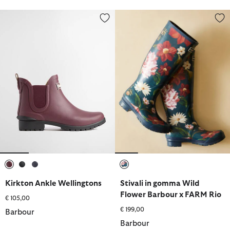
Kirkton Ankle Wellingtons
Stivali in gomma Wild Flower B
selezionato
selezionato
selezionato
selezionato
Kirkton Ankle Wellingtons
Stivali in gomma Wild
Flower Barbour x FARM Rio
€ 105,00
€ 199,00
Barbour
Barbour