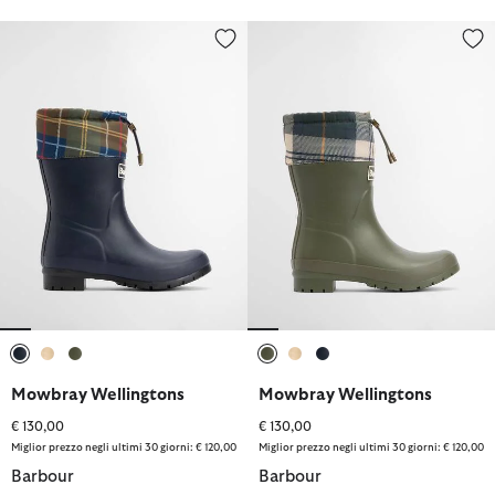
Mowbray Wellingtons
Mowbray Wellingtons
selezionato
selezionato
selezionato
selezionato
selezionato
selezionato
Mowbray Wellingtons
Mowbray Wellingtons
€ 130,00
€ 130,00
Miglior prezzo negli ultimi 30 giorni: € 120,00
Miglior prezzo negli ultimi 30 giorni: € 120,00
Barbour
Barbour