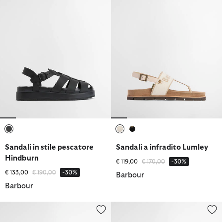
selezionato
selezionato
selezionato
Sandali in stile pescatore
Sandali a infradito Lumley
Hindburn
Prezzo ridotto da
a
€ 119,00
€ 170,00
-30%
Prezzo ridotto da
a
€ 133,00
€ 190,00
-30%
Barbour
Barbour
Stivaletti in gomma a metà gamba Devlin
Stivali Wellington Banbury