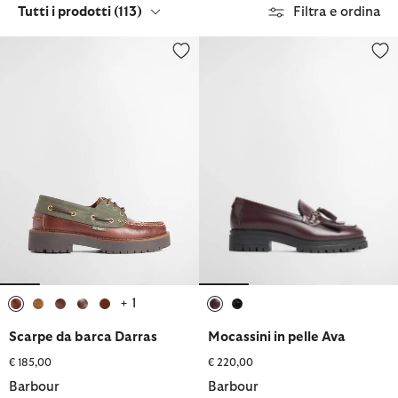
Tutti i prodotti
(113)
Filtra e ordina
Scarpe da barca Darras
Mocassini in pelle Ava
+ 1
selezionato
selezionato
selezionato
selezionato
selezionato
selezionato
selezionato
Scarpe da barca Darras
Mocassini in pelle Ava
€ 185,00
€ 220,00
Barbour
Barbour