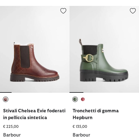
Stivali Chelsea Evie foderati in pelliccia sintetica
Tronchetti di gomma Hepburn
selezionato
selezionato
selezionato
Stivali Chelsea Evie foderati
Tronchetti di gomma
in pelliccia sintetica
Hepburn
€ 225,00
€ 135,00
Barbour
Barbour