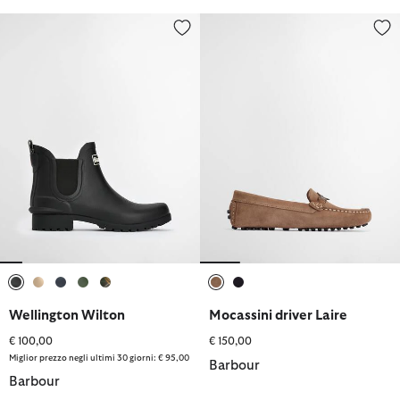
Wellington Wilton
Mocassini driver Laire
selezionato
selezionato
selezionato
selezionato
selezionato
selezionato
selezionato
Wellington Wilton
Mocassini driver Laire
€ 100,00
€ 150,00
Miglior prezzo negli ultimi 30 giorni: € 95,00
Barbour
Barbour