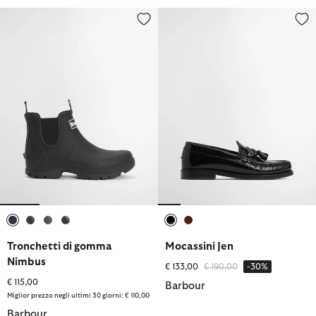
Tronchetti di gomma Nimbus
Mocassini Jen
selezionato
selezionato
selezionato
selezionato
selezionato
selezionato
Tronchetti di gomma
Mocassini Jen
Nimbus
Prezzo ridotto da
a
€ 133,00
€ 190,00
-30%
€ 115,00
Barbour
Miglior prezzo negli ultimi 30 giorni: € 110,00
Barbour