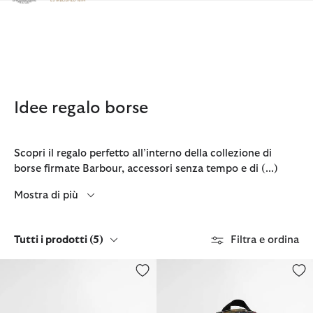
Clicca per visualizzare la nostra Dichiarazione di Accessibilità
Idee regalo borse
Scopri il regalo perfetto all’interno della collezione di
borse firmate Barbour, accessori senza tempo e di
(...)
Mostra di più
Tutti i prodotti
(5)
Filtra e ordina
Borsone Torridon Tartan
Zaino Torridon in tartan