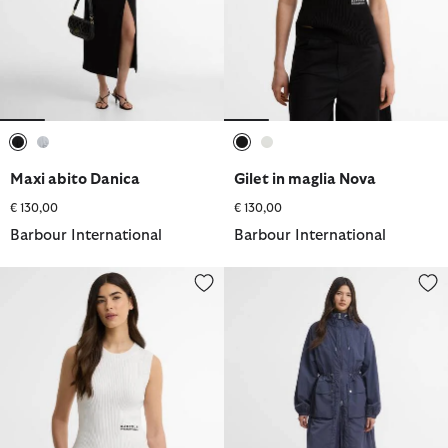
selezionato
selezionato
selezionato
selezionato
Maxi abito Danica
Gilet in maglia Nova
€ 130,00
€ 130,00
Barbour International
Barbour International
Gilet in maglia Nova
Giacca antipioggia Danica