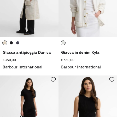
selezionato
selezionato
selezionato
selezionato
Giacca antipioggia Danica
Giacca in denim Kyla
€ 350,00
€ 360,00
Barbour International
Barbour International
Maxi abito Danica
Gilet in maglia Nova