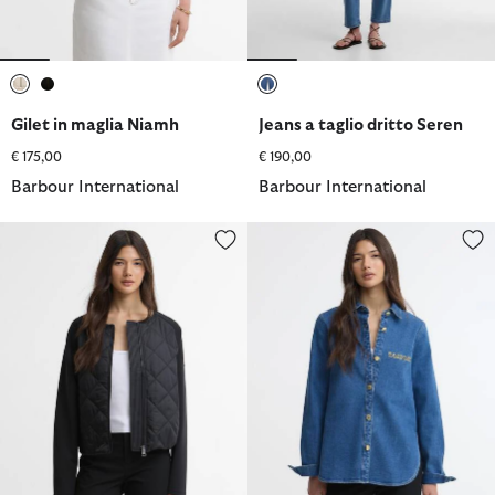
selezionato
selezionato
selezionato
Gilet in maglia Niamh
Jeans a taglio dritto Seren
€ 175,00
€ 190,00
Barbour International
Barbour International
Felpa trapuntata Seren
Camicia oversize Seren in deni