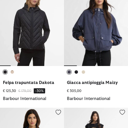
selezionato
selezionato
selezionato
selezionato
selezionato
Felpa trapuntata Dakota
Giacca antipioggia Maizy
Prezzo ridotto da
a
€ 125,30
€ 179,00
-30%
€ 305,00
Barbour International
Barbour International
Giacca in denim Nikki
Mini abito Niamh