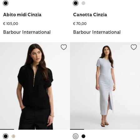
selezionato
selezionato
selezionato
Abito midi Cinzia
Canotta Cinzia
€ 105,00
€ 70,00
Barbour International
Barbour International
Gilet in maglia Niamh
Maxi abito Danica