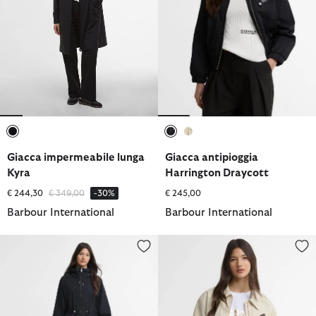
selezionato
selezionato
selezionato
Giacca impermeabile lunga
Giacca antipioggia
Kyra
Harrington Draycott
Prezzo ridotto da
a
€ 244,30
€ 349,00
-30%
€ 245,00
Barbour International
Barbour International
Giacca antipioggia Danica
Giacca antipioggia Harrington D