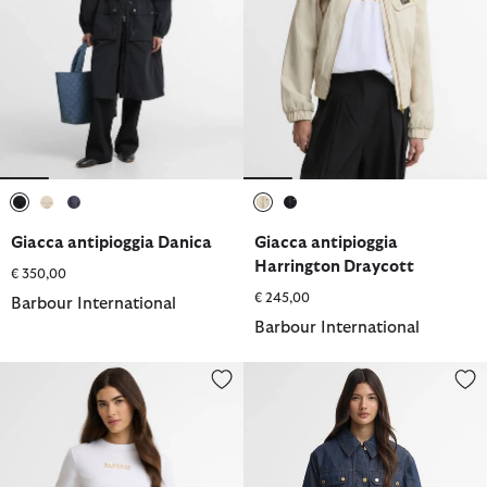
selezionato
selezionato
selezionato
selezionato
selezionato
Giacca antipioggia Danica
Giacca antipioggia
Harrington Draycott
€ 350,00
€ 245,00
Barbour International
Barbour International
T-shirt Nova con logo
Giacca in denim con cintura