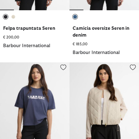
selezionato
selezionato
selezionato
Felpa trapuntata Seren
Camicia oversize Seren in
denim
€ 200,00
€ 185,00
Barbour International
Barbour International
T-shirt Niamh con logo
Felpa trapuntata Seren