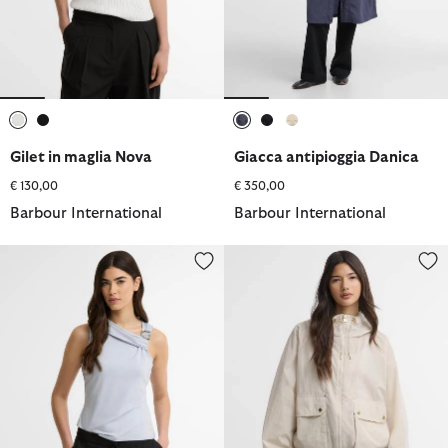
selezionato
selezionato
selezionato
selezionato
selezionato
Gilet in maglia Nova
Giacca antipioggia Danica
€ 130,00
€ 350,00
Barbour International
Barbour International
Canotta Cinzia
Giacca antipioggia Maizy