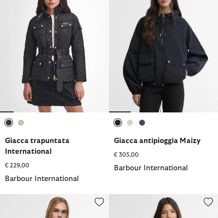
selezionato
selezionato
selezionato
selezionato
selezionato
Giacca trapuntata
Giacca antipioggia Maizy
International
€ 305,00
€ 229,00
Barbour International
Barbour International
Felpa trapuntata Dakota
Giacca antipioggia Maizy