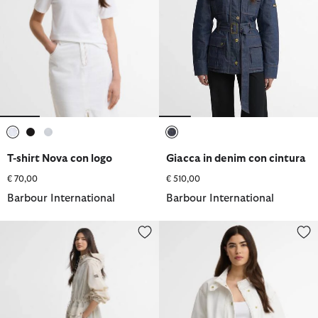
selezionato
selezionato
selezionato
selezionato
T-shirt Nova con logo
Giacca in denim con cintura
€ 70,00
€ 510,00
Barbour International
Barbour International
Giacca antipioggia Danica
Giacca in denim Kyla