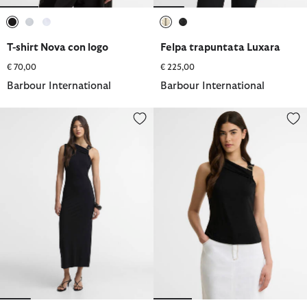
selezionato
selezionato
selezionato
selezionato
selezionato
T-shirt Nova con logo
Felpa trapuntata Luxara
€ 70,00
€ 225,00
Barbour International
Barbour International
Abito midi Cinzia
Canotta Cinzia