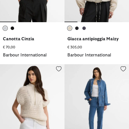
selezionato
selezionato
selezionato
selezionato
selezionato
Canotta Cinzia
Giacca antipioggia Maizy
€ 70,00
€ 305,00
Barbour International
Barbour International
Gilet in maglia Niamh
Jeans a taglio dritto Seren