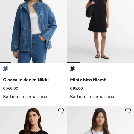
selezionato
selezionato
Giacca in denim Nikki
Mini abito Niamh
€ 360,00
€ 95,00
Barbour International
Barbour International
Maglione a coste Kyla
T-shirt Niamh con logo