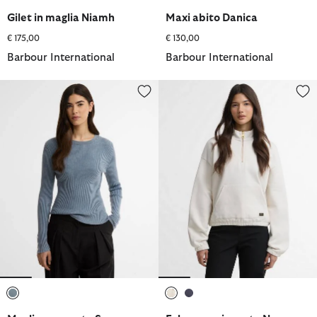
selezionato
selezionato
selezionato
selezionato
Gilet in maglia Niamh
Maxi abito Danica
€ 175,00
€ 130,00
Barbour International
Barbour International
Maglione a coste Seren
Felpa con zip corta Nova
selezionato
selezionato
selezionato