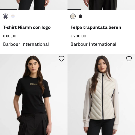
selezionato
selezionato
selezionato
selezionato
T-shirt Niamh con logo
Felpa trapuntata Seren
€ 60,00
€ 200,00
Barbour International
Barbour International
T-shirt Nova con logo
Felpa trapuntata Luxara