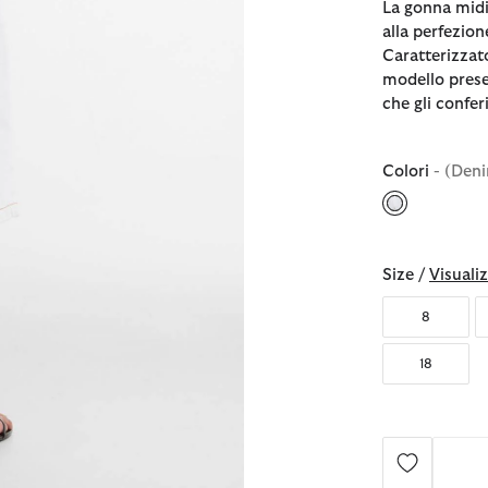
La gonna midi
alla perfezio
Caratterizzato
modello prese
che gli confe
Colori
- (Den
selezionato
Size /
Visualiz
8
18