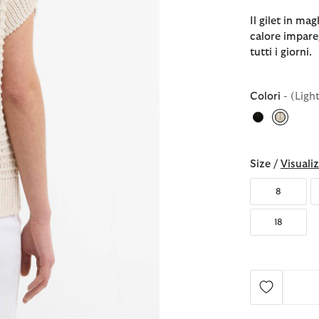
Il gilet in ma
calore impareg
tutti i giorni.
Colori
- (Ligh
selezio
Size /
Visualiz
8
18