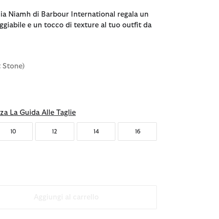
glia Niamh di Barbour International regala un
giabile e un tocco di texture al tuo outfit da
t Stone)
nato
za La Guida Alle Taglie
10
12
14
16
Aggiungi al carrello