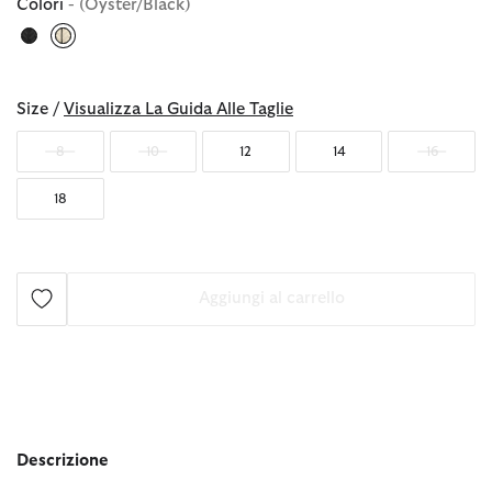
Colori
- (Oyster/Black)
selezionato
Size /
Visualizza La Guida Alle Taglie
8
10
12
14
16
18
Aggiungi al carrello
Descrizione