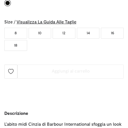
selezionato
Size /
Visualizza La Guida Alle Taglie
8
10
12
14
16
18
Aggiungi al carrello
Descrizione
L'abito midi Cinzia di Barbour International sfoggia un look