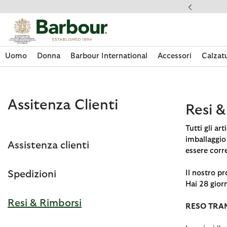
Clicca per visualizzare la nostra Dichiarazione di Accessibilità
Spedizioni
Uomo
Donna
Barbour International
Accessori
Calzat
Assitenza Clienti
Resi &
Tutti gli ar
imballaggio
Assistenza clienti
essere corr
Spedizioni
Il nostro p
Hai 28 giorn
Resi & Rimborsi
RESO TRA
Acquista La Collezione
Acquista La Collezione
Acquista La Collezione
Acquista La Collezione
Discover Footwear
Acquista La Collezione
Sale | Shop Sale Today
Acquista Paul Smith Loves Barbour