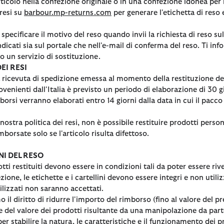
articolo nella confezione originale o in una confezione idonea per l
Occasionwear
Rainwear
Pullover
Abiti & Go
Ombrelli
Accessori
 resi su
barbour.mp-returns.com
per generare l'etichetta di reso
Barbour FARM Rio
The Denim Edit
Occasionwear
Felpe
Pantaloni 
Paul Smith Loves Barbour
 specificare il motivo del reso quando invii la richiesta di reso sul
Pantaloni
Barbour x Kaptain Sunshine
ndicati sia sul portale che nell'e-mail di conferma del reso. Ti 
Borse & Accessori
o un servizio di sostituzione.
Calzature
Calzature
Collaborat
Collaboraz
Barbour x GANNI
EI RESI
Shop All
Acquista Ora
Acquista Ora
Barbour x Feng Chen Wang
Paul Smith
Barbour F
 ricevuta di spedizione emessa al momento della restituzione de
rovenienti dall'Italia è previsto un periodo di elaborazione di 30 g
Sandali
Barbour x 
Paul Smith
imborsi verranno elaborati entro 14 giorni dalla data in cui il pacc
Scarpe da ginnastica
Barbour x 
Barbour x
 nostra politica dei resi, non è possibile restituire prodotti perso
borsate solo se l'articolo risulta difettoso.
I DEL RESO
otti restituiti devono essere in condizioni tali da poter essere riv
zione, le etichette e i cartellini devono essere integri e non utiliz
tilizzati non saranno accettati.
o il diritto di ridurre l'importo del rimborso (fino al valore del p
 del valore dei prodotti risultante da una manipolazione da parte
er stabilire la natura, le caratteristiche e il funzionamento dei 