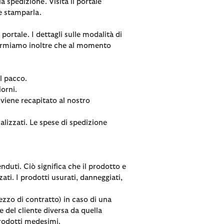
a spedizione. Visita il portale
nne
Shorts
Shorts
 e stamparla.
& Shorts
Costumi da bagno
Pantaloni
 portale. I dettagli sulle modalità di
informiamo inoltre che al momento
ions
ioni
Collezioni
Collezioni
 Loves Barbour
ARM Rio
Icons
Icons
l pacco.
iorni.
Kaptain Sunshine
 Loves Barbour
Heritage
The Edit
o viene recapitato al nostro
Baracuta
 GANNI
Heritage Re-Engineered
Re-Engineered
nalizzati. Le spese di spedizione
Modern Heritage
Modern Heritage
Countrywear
Countrywear
Essentials
Timeless Classics
enduti. Ciò significa che il prodotto e
Shirt Department
zati. I prodotti usurati, danneggiati,
rezzo di contratto) in caso di una
 del cliente diversa da quella
prodotti medesimi.