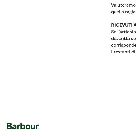
Valuteremo 
quella ragi
RICEVUTI 
Se l'articol
descritta so
corrisponde
I restanti d