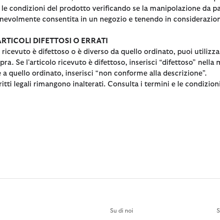
le condizioni del prodotto verificando se la manipolazione da par
onevolmente consentita in un negozio e tenendo in considerazion
ARTICOLI DIFETTOSI O ERRATI
o ricevuto è difettoso o è diverso da quello ordinato, puoi utilizz
pra. Se l'articolo ricevuto è difettoso, inserisci “difettoso” nella
 a quello ordinato, inserisci “non conforme alla descrizione”.
iritti legali rimangono inalterati. Consulta i termini e le condizi
Su di noi
S