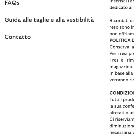
Inserisci l'
FAQs
dedicato ai
Guida alle taglie e alla vestibilità
Ricordati di
reso sono i
non offriam
Contatto
POLITICA D
Conserva la
Per i resi p
I resi e i r
magazzino.
In base alla
verranno rim
CONDIZION
Tutti i prod
la sua confe
alterati o u
Ci riserviam
diminuzione
necessaria p