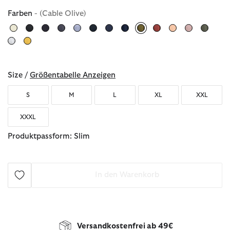
Farben
- (Cable Olive)
ausgewählt
Size /
Größentabelle Anzeigen
S
M
L
XL
XXL
XXXL
Produktpassform: Slim
In den Warenkorb
Versandkostenfrei ab 49€