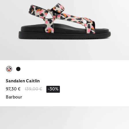
ausgewählt
ausgewählt
Sandalen Caitlin
Reduziert von
bis
97,30 €
139,00 €
-30%
Barbour
Sandalen Caitlin