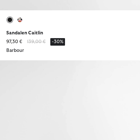
ausgewählt
ausgewählt
Sandalen Caitlin
Reduziert von
bis
97,30 €
139,00 €
-30%
Barbour
Sandalen Lumley