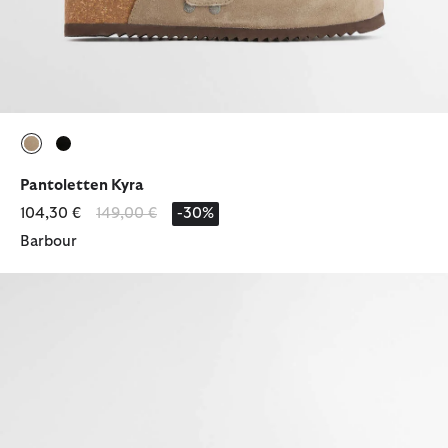
ausgewählt
ausgewählt
Pantoletten Kyra
Reduziert von
bis
104,30 €
149,00 €
-30%
Barbour
Pantoletten Kyra