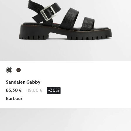
ausgewählt
ausgewählt
Sandalen Gabby
Reduziert von
bis
83,30 €
119,00 €
-30%
Barbour
Sandalen Hindburn Fisherman