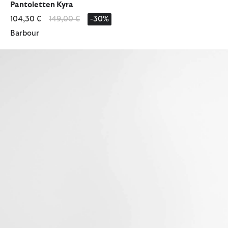
Pantoletten Kyra
Reduziert von
bis
104,30 €
149,00 €
-30%
Barbour
Sandalen Caitlin