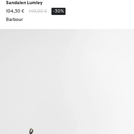
Sandalen Lumley
Reduziert von
bis
104,30 €
149,00 €
-30%
Barbour
Sandalen Gabby