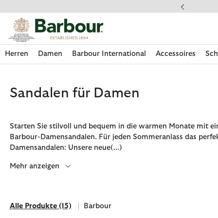
Klicken Sie hier, um unsere Barrierefreiheitserklärung anzuzeige
dkostenfrei ab 49€
Herren
Damen
Barbour International
Accessoires
Sch
Sandalen für Damen
Starten Sie stilvoll und bequem in die warmen Monate mit e
Barbour-Damensandalen. Für jeden Sommeranlass das perfek
Damensandalen: Unsere neue
(...)
Mehr anzeigen
Alle Produkte
(15)
Barbour
Jetzt shoppen
Jetzt shoppen
Jetzt shoppen
Jetzt shoppen
Schuhe entdecken
Jetzt shoppen
Sale | Jetzt shoppen
Paul Smith Loves Barbour entdecken
Pflegesets entdecken
Alle Produkte
Filtern nach Marke: Barbour