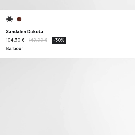
ausgewählt
ausgewählt
Sandalen Dakota
Reduziert von
bis
104,30 €
149,00 €
-30%
Barbour
Flip Flops Tilda