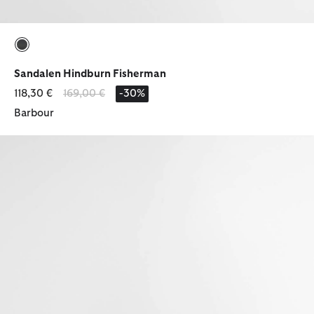
ausgewählt
Sandalen Hindburn Fisherman
Reduziert von
bis
118,30 €
169,00 €
-30%
Barbour
Sandalen Gabby