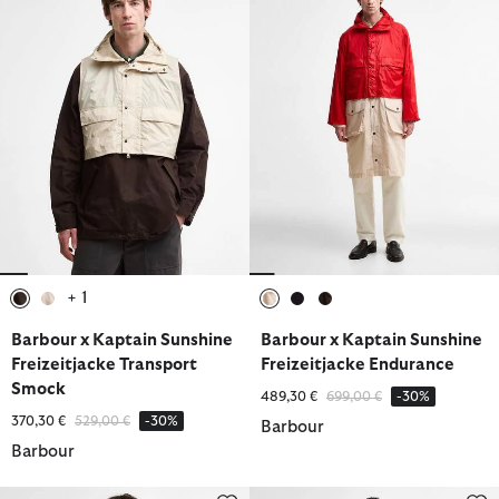
+ 1
ausgewählt
ausgewählt
ausgewählt
ausgewählt
ausgewählt
Barbour x Kaptain Sunshine
Barbour x Kaptain Sunshine
Freizeitjacke Transport
Freizeitjacke Endurance
Smock
Reduziert von
bis
489,30 €
699,00 €
-30%
Reduziert von
bis
370,30 €
529,00 €
-30%
Barbour
Barbour
Barbour x Kaptain Sunshine Freizeitjacke Transport Smock
Barbour x Kaptain Sunshine Fre