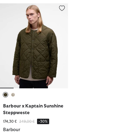
Barbour x Kaptain Sunshine Steppweste
ausgewählt
ausgewählt
Barbour x Kaptain Sunshine
Steppweste
Reduziert von
bis
174,30 €
249,00 €
-30%
Barbour