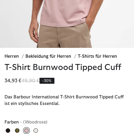
Herren
/
Bekleidung für Herren
/
T-Shirts für Herren
T-Shirt Burnwood Tipped Cuff
Reduziert von
bis
34,93 €
49,90 €
-30%
Das Barbour International T-Shirt Burnwood Tipped Cuff
ist ein stylisches Essential.
Farben
- (Woodrose)