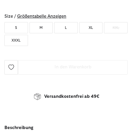
ausgewählt
Size /
Größentabelle Anzeigen
S
M
L
XL
XXL
XXXL
In den Warenkorb
Versandkostenfrei ab 49€
Beschreibung