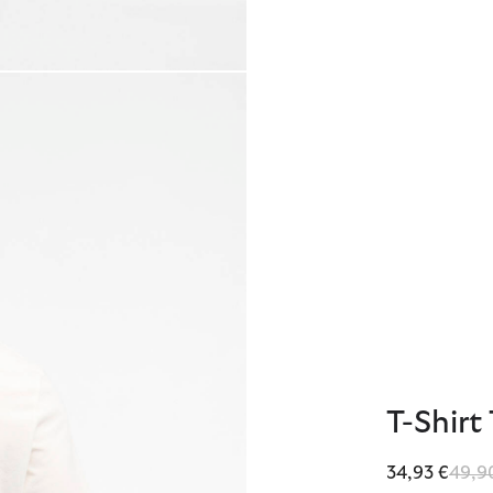
T-Shirt
Reduz
34,93 €
49,9