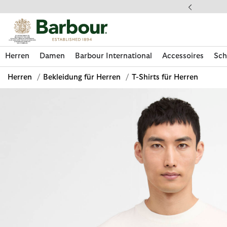
Klicken Sie hier, um unsere Barrierefreiheitserklärung anzuzeige
 gestellte Fragen
Herren
Damen
Barbour International
Accessoires
Sch
Herren
/
Bekleidung für Herren
/
T-Shirts für Herren
Jetzt shoppen
Jetzt shoppen
Jetzt shoppen
Jetzt shoppen
Schuhe entdecken
Jetzt shoppen
Sale | Jetzt shoppen
Paul Smith Loves Barbour entdecken
Pflegesets entdecken