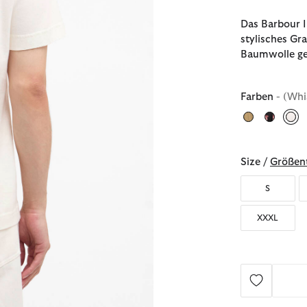
Das Barbour I
stylisches Gr
Baumwolle gef
Farben
- (Whi
au
Size /
Größent
S
XXXL