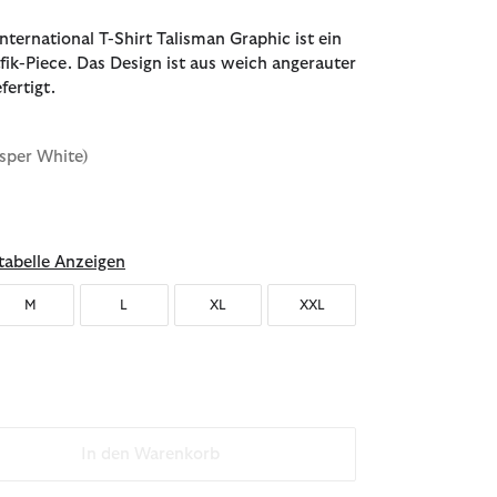
nternational T-Shirt Talisman Graphic ist ein
afik-Piece. Das Design ist aus weich angerauter
ertigt.
sper White)
sgewählt
abelle Anzeigen
M
L
XL
XXL
In den Warenkorb