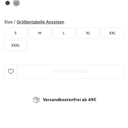
ausgewählt
Size /
Größentabelle Anzeigen
S
M
L
XL
XXL
XXXL
In den Warenkorb
Versandkostenfrei ab 49€