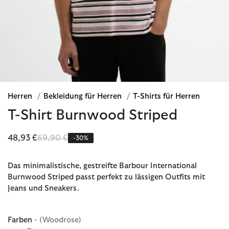
Herren
/
Bekleidung für Herren
/
T-Shirts für Herren
T-Shirt Burnwood Striped
Reduziert von
bis
48,93 €
69,90 €
-30%
Das minimalistische, gestreifte Barbour International
Burnwood Striped passt perfekt zu lässigen Outfits mit
Jeans und Sneakers.
Farben
- (Woodrose)