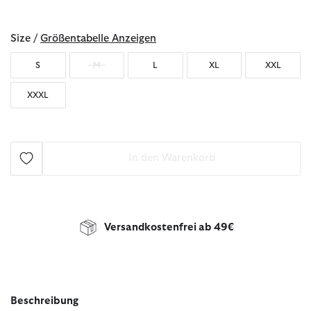
ausgewählt
Size /
Größentabelle Anzeigen
S
M
L
XL
XXL
XXXL
In den Warenkorb
Versandkostenfrei ab 49€
Beschreibung