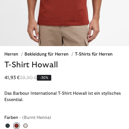
Herren
/
Bekleidung für Herren
/
T-Shirts für Herren
T-Shirt Howall
Reduziert von
bis
41,93 €
59,90 €
-30%
Das Barbour International T-Shirt Howall ist ein stylisches
Essential.
Farben
- (Burnt Henna)