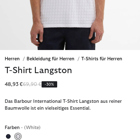
Herren
/
Bekleidung für Herren
/
T-Shirts für Herren
T-Shirt Langston
Reduziert von
bis
48,93 €
69,90 €
-30%
Das Barbour International T-Shirt Langston aus reiner
Baumwolle ist ein vielseitiges Essential.
Farben
- (White)