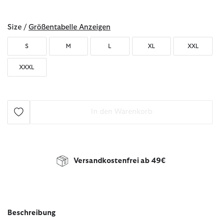
ausgewählt
Size /
Größentabelle Anzeigen
S
M
L
XL
XXL
XXXL
In den Warenkorb
Versandkostenfrei ab 49€
Beschreibung