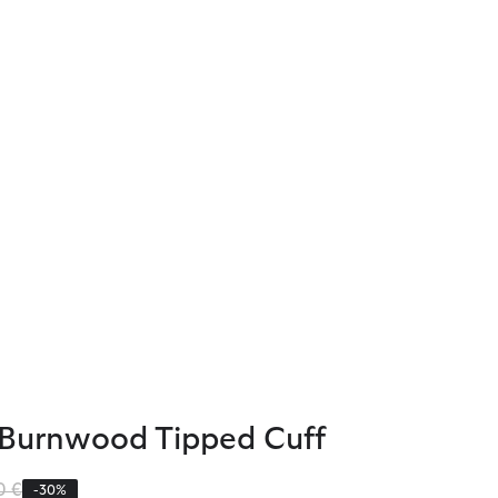
t Burnwood Tipped Cuff
iert von
bis
0 €
-30%