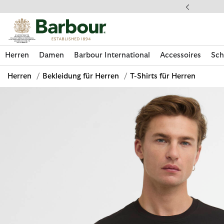
Klicken Sie hier, um unsere Barrierefreiheitserklärung anzuzeige
 gestellte Fragen
Herren
Damen
Barbour International
Accessoires
Sch
Herren
/
Bekleidung für Herren
/
T-Shirts für Herren
Jetzt shoppen
Jetzt shoppen
Jetzt shoppen
Jetzt shoppen
Schuhe entdecken
Jetzt shoppen
Sale | Jetzt shoppen
Paul Smith Loves Barbour entdecken
Pflegesets entdecken