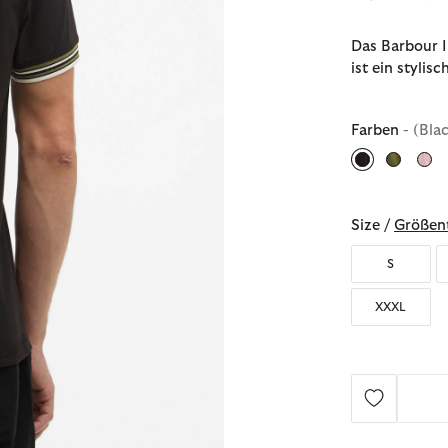
Das Barbour I
ist ein stylisc
Farben
- (Bla
ausgewählt
Size /
Größent
S
XXXL