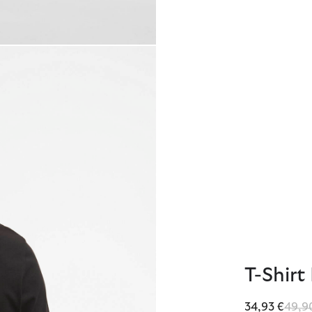
T-Shir
Reduz
34,93 €
49,9