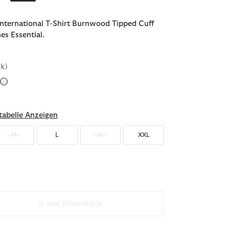
nternational T-Shirt Burnwood Tipped Cuff
hes Essential.
ck)
abelle Anzeigen
M
L
XL
XXL
In den Warenkorb