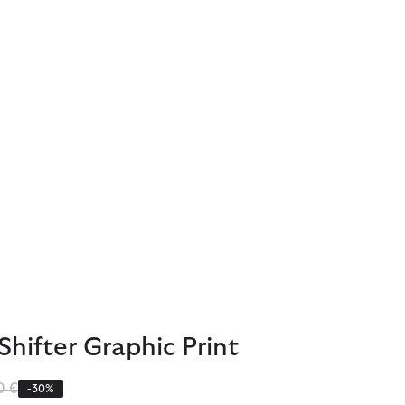
 Shifter Graphic Print
iert von
bis
0 €
-30%