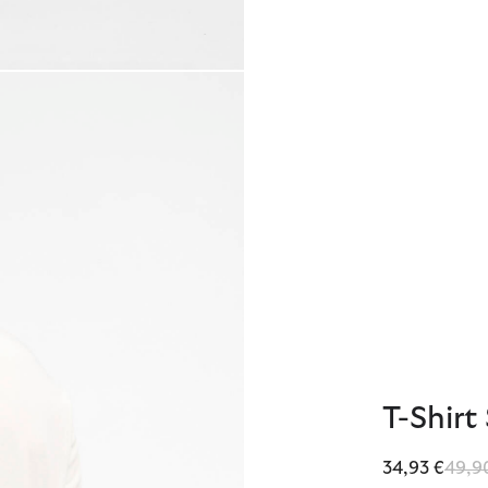
T-Shirt
Reduz
34,93 €
49,9