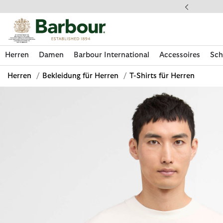
Klicken Sie hier, um unsere Barrierefreiheitserklärung anzuzeige
dkostenfrei ab 49€
Herren
Damen
Barbour International
Accessoires
Sch
Herren
/
Bekleidung für Herren
/
T-Shirts für Herren
Jetzt shoppen
Jetzt shoppen
Jetzt shoppen
Jetzt shoppen
Schuhe entdecken
Jetzt shoppen
Sale | Jetzt shoppen
Paul Smith Loves Barbour entdecken
Pflegesets entdecken