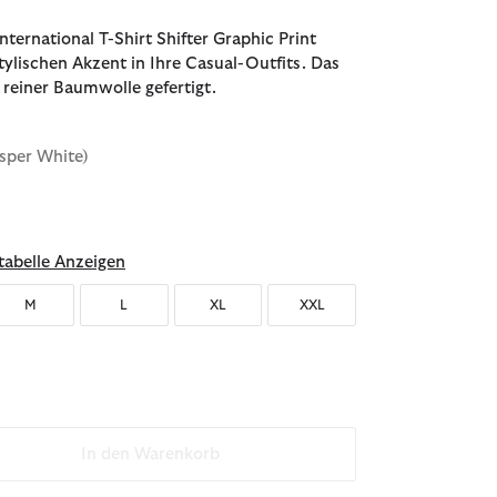
nternational T-Shirt Shifter Graphic Print
stylischen Akzent in Ihre Casual-Outfits. Das
s reiner Baumwolle gefertigt.
sper White)
ählt
abelle Anzeigen
M
L
XL
XXL
In den Warenkorb