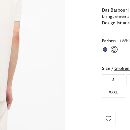
Das Barbour I
bringt einen 
Design ist au
Farben
- (Whi
ausgew
Size /
Größent
S
XXXL