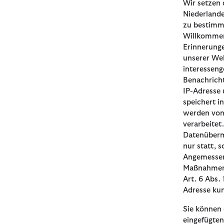
Wir setzen 
Niederlande
zu bestimm
Willkommens
Erinnerunge
unserer Web
interessen
Benachrich
IP-Adresse 
speichert i
werden von
verarbeitet
Datenübermi
nur statt, 
Angemessenh
Maßnahmen b
Art. 6 Abs.
Adresse ku
Sie können 
eingefügten