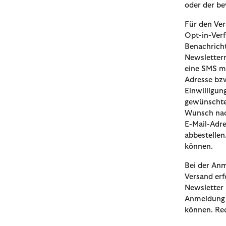
oder der be
Für den Ve
Opt-in-Verf
Benachricht
Newslettern
eine SMS mi
Adresse bzw
Einwilligun
gewünschte
Wunsch nac
E-Mail-Adr
abbestellen
können.
Bei der An
Versand erf
Newsletter
Anmeldung 
können. Rec