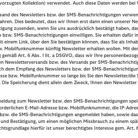
vorzugten Kollektion) verwendet. Auch diese Daten werden bei W
rsand des Newsletters bzw. der SMS-Benachrichtigungen verwen
ahren. Dies bedeutet, dass wir Ihnen erst dann einen unserer Ne
igung zusenden, wenn Sie uns ausdrücklich bestätigt haben, das
 bzw. SMS-Benachrichtigungen einwilligen. Sie erhalten dafür im
t einem Link, über den Sie bestätigen können, dass Sie als Inha
. Mobilfunknummer künftig Newsletter erhalten wollen. Mit der 
g gemäß Art. 6 Abs. 1 lit. a DSGVO, dass wir Ihre personenbezo
n Newsletterversands bzw. des Versands per SMS-Benachrichtig
h dem Empfang des Newsletters bzw. der SMS-Benachrichtigunge
esse bzw. Mobilfunknummer so lange bis Sie den Newsletter/di
. Die Speicherung dient allein dem Zweck, Ihnen den Newslette
meldung zum Newsletter bzw. den SMS-Benachrichtigungen speic
orderlichen E-Mail-Adresse bzw. Mobilfunknummer, die IP-Adresse
 bzw. die SMS-Benachrichtigungen angemeldet haben, sowie das
und Bestätigung, um einen möglichen Missbrauch zu einem spät
htsgrundlage hierfür ist unser berechtigtes Interesse gem. Art. 6