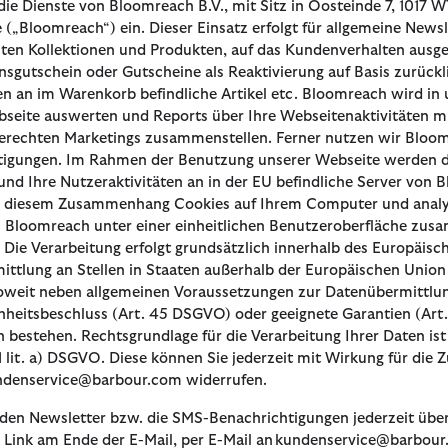
die Dienste von Bloomreach B.V., mit Sitz in Oosteinde 7, 1017 
 („Bloomreach“) ein. Dieser Einsatz erfolgt für allgemeine Newsl
ten Kollektionen und Produkten, auf das Kundenverhalten ausg
gutschein oder Gutscheine als Reaktivierung auf Basis zurückl
n an im Warenkorb befindliche Artikel etc. Bloomreach wird in
seite auswerten und Reports über Ihre Webseitenaktivitäten mi
gerechten Marketings zusammenstellen. Ferner nutzen wir Bloo
tigungen. Im Rahmen der Benutzung unserer Webseite werden da
und Ihre Nutzeraktivitäten an in der EU befindliche Server vo
n diesem Zusammenhang Cookies auf Ihrem Computer und analysi
 Bloomreach unter einer einheitlichen Benutzeroberfläche zus
. Die Verarbeitung erfolgt grundsätzlich innerhalb des Europäis
ttlung an Stellen in Staaten außerhalb der Europäischen Union 
soweit neben allgemeinen Voraussetzungen zur Datenübermittlun
eitsbeschluss (Art. 45 DSGVO) oder geeignete Garantien (Art.
estehen. Rechtsgrundlage für die Verarbeitung Ihrer Daten ist I
 1 lit. a) DSGVO. Diese können Sie jederzeit mit Wirkung für die 
ndenservice@barbour.com widerrufen.
den Newsletter bzw. die SMS-Benachrichtigungen jederzeit übe
 Link am Ende der E-Mail, per E-Mail an kundenservice@barbour