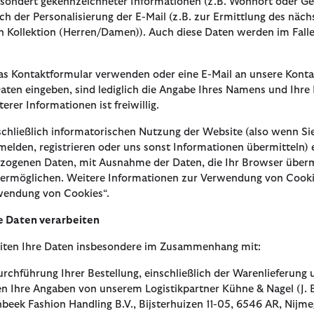
esondert gekennzeichneter Informationen (z.B. Wohnort oder Gesc
ich der Personalisierung der E-Mail (z.B. zur Ermittlung des näc
 Kollektion (Herren/Damen)). Auch diese Daten werden im Falle 
s Kontaktformular verwenden oder eine E-Mail an unsere Konta
aten eingeben, sind lediglich die Angabe Ihres Namens und Ihre 
erer Informationen ist freiwillig.
schließlich informatorischen Nutzung der Website (also wenn Sie
elden, registrieren oder uns sonst Informationen übermitteln) 
zogenen Daten, mit Ausnahme der Daten, die Ihr Browser überm
 ermöglichen. Weitere Informationen zur Verwendung von Cooki
wendung von Cookies“.
re Daten verarbeiten
eiten Ihre Daten insbesondere im Zusammenhang mit:
urchführung Ihrer Bestellung, einschließlich der Warenlieferun
n Ihre Angaben von unserem Logistikpartner Kühne & Nagel (J. B
nbeek Fashion Handling B.V., Bijsterhuizen 11-05, 6546 AR, Nijme