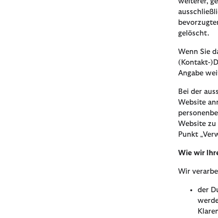
weiterer, g
ausschließl
bevorzugten
gelöscht.
Wenn Sie da
(Kontakt-)D
Angabe weit
Bei der aus
Website anm
personenbe
Website zu
Punkt „Ver
Wie wir Ih
Wir verarb
der D
werde
Klare