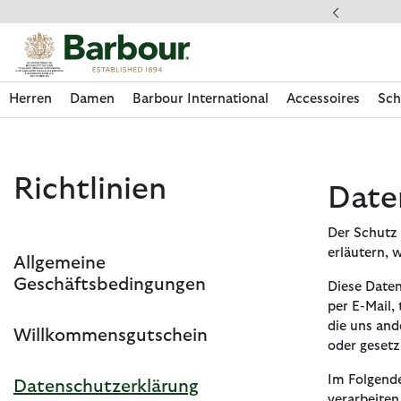
Klicken Sie hier, um unsere Barrierefreiheitserklärung anzuzeige
dkostenfrei ab 49€
Herren
Damen
Barbour International
Accessoires
Sch
Richtlinien
Date
Der Schutz 
erläutern, 
Allgemeine
Geschäftsbedingungen
Diese Daten
per E-Mail,
die uns ande
Willkommensgutschein
oder gesetz
Im Folgende
Jetzt shoppen
Jetzt shoppen
Jetzt shoppen
Jetzt shoppen
Schuhe entdecken
Jetzt shoppen
Sale | Jetzt shoppen
Paul Smith Loves Barbour entdecken
Pflegesets entdecken
Datenschutzerklärung
verarbeite