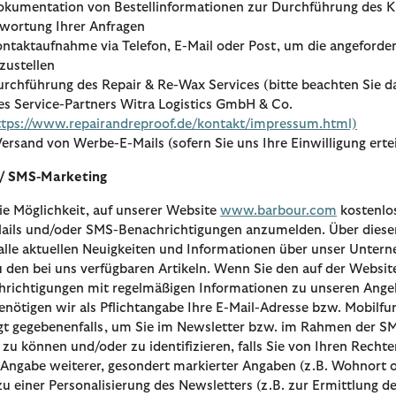
okumentation von Bestellinformationen zur Durchführung des 
wortung Ihrer Anfragen
ontaktaufnahme via Telefon, E-Mail oder Post, um die angeforde
zustellen
urchführung des Repair & Re-Wax Services (bitte beachten Sie 
es Service-Partners Witra Logistics GmbH & Co.
ttps://www.repairandreproof.de/kontakt/impressum.html)
ersand von Werbe-E-Mails (sofern Sie uns Ihre Einwilligung ertei
/ SMS-Marketing
ie Möglichkeit, auf unserer Website
www.barbour.com
kostenlo
Mails und/oder SMS-Benachrichtigungen anzumelden. Über diesen
alle aktuellen Neuigkeiten und Informationen über unser Unte
den bei uns verfügbaren Artikeln. Wenn Sie den auf der Websit
richtigungen mit regelmäßigen Informationen zu unseren Ange
nötigen wir als Pflichtangabe Ihre E-Mail-Adresse bzw. Mobilf
gt gegebenenfalls, um Sie im Newsletter bzw. im Rahmen der S
zu können und/oder zu identifizieren, falls Sie von Ihren Rech
 Angabe weiterer, gesondert markierter Angaben (z.B. Wohnort od
 zu einer Personalisierung des Newsletters (z.B. zur Ermittlung 