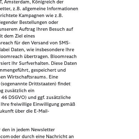
WT, Amsterdam, Königreich der
etter, z.B. allgemeine Informationen
erichtete Kampagnen wie z.B.
iegender Bestellungen oder
 unserem Auftrag Ihren Besuch auf
t dem Ziel eines
mreach für den Versand von SMS-
bei Daten, wie insbesondere Ihre
n Bloomreach übertragen. Bloomreach
ert Ihr Surfverhalten. Diese Daten
ammengeführt, gespeichert und
chen Wirtschaftsraums. Eine
(sogenannte Drittstaaten) findet
g zusätzlich ein
 46 DSGVO) und ggf. zusätzliche
hre freiwillige Einwilligung gemäß
Zukunft über die E-Mail-
r den in jedem Newsletter
.com oder durch eine Nachricht an