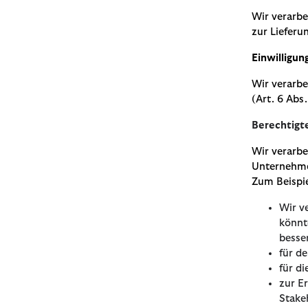
Wir verarbe
zur Lieferu
Einwilligun
Wir verarbe
(Art. 6 Abs.
Berechtigt
Wir verarbe
Unternehmen
Zum Beispie
Wir v
könnt
besse
für d
für d
zur E
Stake