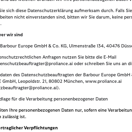
Occasionwear
Rainwear
Pullover & Strick
Wachsjacken-Guide
Kleider & 
Wachspfle
Regenschirme
Accessoires
Wachsjacken shoppen
Tartan Gui
 Sie sich diese Datenschutzerklärung aufmerksam durch. Falls Sie
Denim, neu interpretiert
Occasionwear
Hoodies & Sweatshirts
Wax for Life entdecken
Hosen & Sh
Pflegesets
Wax For Life
Ledertasc
beiten nicht einverstanden sind, bitten wir Sie darum, keine p
Alle Accessoires
n.
Anleitung zum Nachwachsen
Strick-Gui
er wir sind
Schuhe
Kooperati
Gummistie
Schuhe
Kooperati
Alle Schuhe
Barbour F
Hemden-G
t Barbour Europe GmbH & Co. KG, Ulmenstraße 134, 40476 Düsse
Alle Schuhe
Paul Smith
Paul Smith
tenschutzrechtlichen Anfragen nutzen Sie bitte die E-Mail
enschutzbeauftragter@proliance.ai oder schreiben Sie uns an d
Barbour x 
Barbour x
Barbour x 
daten des Datenschutzbeauftragten der Barbour Europe GmbH & 
GmbH, Leopoldstr. 21, 80802 München, www.proliance.ai
zbeauftragter@proliance.ai).
dlage für die Verarbeitung personenbezogener Daten
iten Ihre personenbezogenen Daten nur, sofern eine Verarbeitu
 zulässig ist.
ertraglicher Verpflichtungen