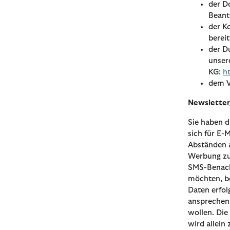
der D
Beant
der K
bereit
der D
unser
KG:
h
dem V
Newsletter
Sie haben d
sich für E-
Abständen 
Werbung zu 
SMS-Benach
möchten, be
Daten erfol
ansprechen 
wollen. Die
wird allein