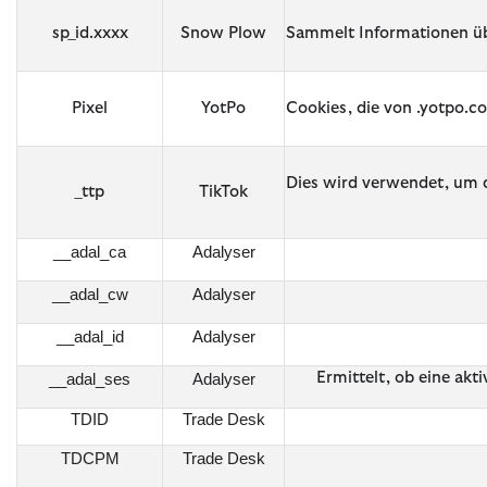
sp_id.xxxx
Snow Plow
Sammelt Informationen übe
Pixel
YotPo
Cookies, die von .yotpo.c
Dies wird verwendet, um 
_ttp
TikTok
__adal_ca
Adalyser
__adal_cw
Adalyser
__adal_id
Adalyser
Ermittelt, ob eine akt
__adal_ses
Adalyser
TDID
Trade Desk
TDCPM
Trade Desk