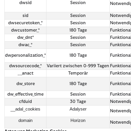
dwsid
Session
Notwendi
sid
Session
Notwendi
dwsecuretoken_*
Session
Notwendi
dwcustomer_*
180 Tage
Funktiona
dw_dnt*
Session
Funktiona
dwac_*
Session
Funktiona
dwpersonalization_*
180 Tage
Funktiona
dwsourcecode_*
Variiert zwischen 0-999 Tagen
Funktiona
__anact
Temporär
Funktiona
dw_store
180 Tage
Funktiona
dw_effective_time
Session
Funktiona
cfduid
30 Tage
Notwendi
__adal_cookies
Adalyser
Notwendi
domain
Horizon
Notwendi