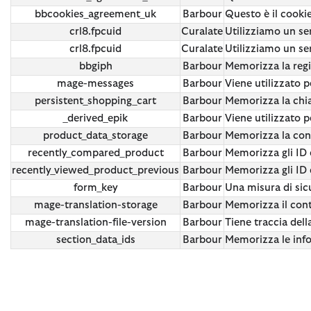
bbcookies_agreement_uk
Barbour
Questo è il cookie
crl8.fpcuid
Curalate
Utilizziamo un se
crl8.fpcuid
Curalate
Utilizziamo un se
bbgiph
Barbour
Memorizza la regio
mage-messages
Barbour
Viene utilizzato p
persistent_shopping_cart
Barbour
Memorizza la chiav
_derived_epik
Barbour
Viene utilizzato p
product_data_storage
Barbour
Memorizza la confi
recently_compared_product
Barbour
Memorizza gli ID 
recently_viewed_product_previous
Barbour
Memorizza gli ID 
form_key
Barbour
Una misura di sic
mage-translation-storage
Barbour
Memorizza il cont
mage-translation-file-version
Barbour
Tiene traccia dell
section_data_ids
Barbour
Memorizza le infor