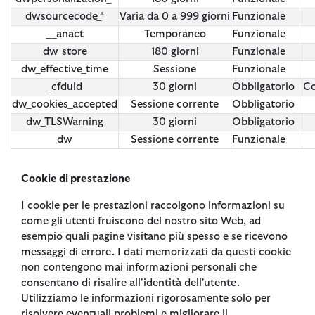
dwsourcecode_*
Varia da 0 a 999 giorni
Funzionale
__anact
Temporaneo
Funzionale
dw_store
180 giorni
Funzionale
dw_effective_time
Sessione
Funzionale
_cfduid
30 giorni
Obbligatorio
Co
dw_cookies_accepted
Sessione corrente
Obbligatorio
dw_TLSWarning
30 giorni
Obbligatorio
dw
Sessione corrente
Funzionale
Cookie di prestazione
I cookie per le prestazioni raccolgono informazioni su
come gli utenti fruiscono del nostro sito Web, ad
esempio quali pagine visitano più spesso e se ricevono
messaggi di errore. I dati memorizzati da questi cookie
non contengono mai informazioni personali che
consentano di risalire all'identità dell'utente.
Utilizziamo le informazioni rigorosamente solo per
risolvere eventuali problemi e migliorare il