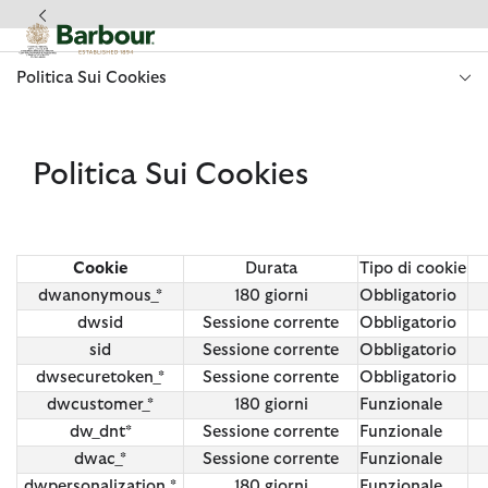
Clicca per visualizzare la nostra Dichiarazione di Accessibilità
Politica Sui Cookies
Politica Sui Cookies
Cookie
Durata
Tipo di cookie
dwanonymous_*
180 giorni
Obbligatorio
dwsid
Sessione corrente
Obbligatorio
sid
Sessione corrente
Obbligatorio
dwsecuretoken_*
Sessione corrente
Obbligatorio
dwcustomer_*
180 giorni
Funzionale
dw_dnt*
Sessione corrente
Funzionale
dwac_*
Sessione corrente
Funzionale
dwpersonalization_*
180 giorni
Funzionale