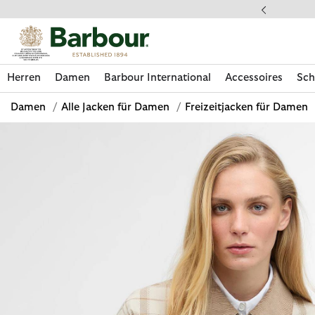
Klicken Sie hier, um unsere Barrierefreiheitserklärung anzuzeige
 gestellte Fragen
Herren
Damen
Barbour International
Accessoires
Sch
Damen
/
Alle Jacken für Damen
/
Freizeitjacken für Damen
Jetzt shoppen
Jetzt shoppen
Jetzt shoppen
Jetzt shoppen
Schuhe entdecken
Jetzt shoppen
Sale | Jetzt shoppen
Paul Smith Loves Barbour entdecken
Pflegesets entdecken