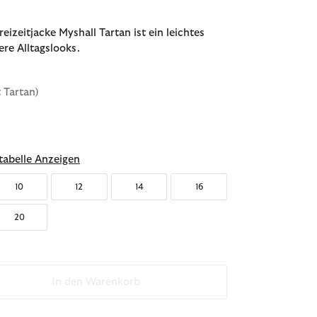
eizeitjacke Myshall Tartan ist ein leichtes
ere Alltagslooks.
t Tartan)
abelle Anzeigen
10
12
14
16
20
In den Warenkorb