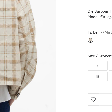
Die Barbour Fr
Modell für leg
Farben
- (Mis
ausgewählt
Size /
Größent
8
18