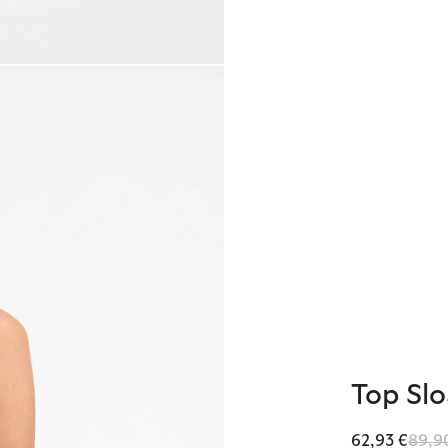
Top Slo
Reduz
62,93 €
89,9