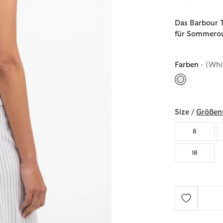
Das Barbour To
für Sommerou
Farben
- (Whi
ausgewählt
Size /
Größent
8
18