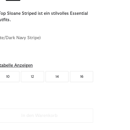
p Sloane Striped ist ein stilvolles Essential
tfits.
te/Dark Navy Stripe)
abelle Anzeigen
10
12
14
16
In den Warenkorb