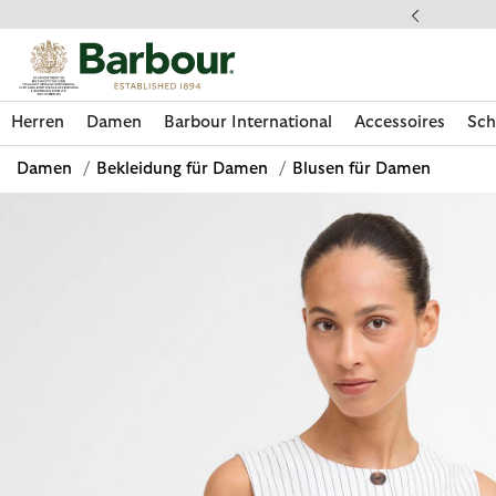
Klicken Sie hier, um unsere Barrierefreiheitserklärung anzuzeige
 gestellte Fragen
Herren
Damen
Barbour International
Accessoires
Sch
Damen
/
Bekleidung für Damen
/
Blusen für Damen
Jetzt shoppen
Jetzt shoppen
Jetzt shoppen
Jetzt shoppen
Schuhe entdecken
Jetzt shoppen
Sale | Jetzt shoppen
Paul Smith Loves Barbour entdecken
Pflegesets entdecken