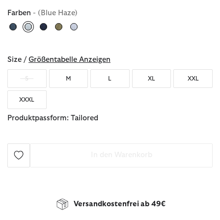
Farben
- (Blue Haze)
ausgewählt
Size /
Größentabelle Anzeigen
S
M
L
XL
XXL
XXXL
Produktpassform: Tailored
In den Warenkorb
Versandkostenfrei ab 49€