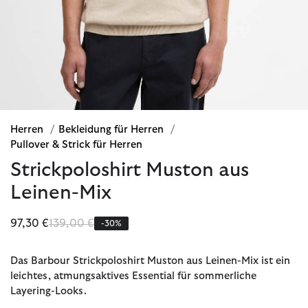
Herren
/
Bekleidung für Herren
/
Pullover & Strick für Herren
Strickpoloshirt Muston aus
Leinen-Mix
Reduziert von
bis
97,30 €
139,00 €
-30%
Das Barbour Strickpoloshirt Muston aus Leinen-Mix ist ein
leichtes, atmungsaktives Essential für sommerliche
Layering-Looks.