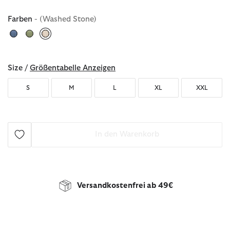
Farben
- (Washed Stone)
ausgewählt
Size /
Größentabelle Anzeigen
S
M
L
XL
XXL
In den Warenkorb
Versandkostenfrei ab 49€