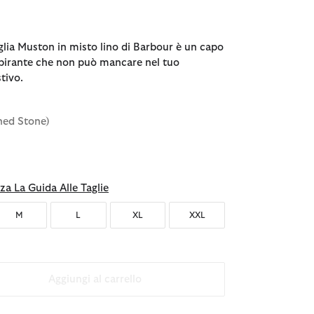
glia Muston in misto lino di Barbour è un capo
spirante che non può mancare nel tuo
tivo.
hed Stone)
ezionato
za La Guida Alle Taglie
M
L
XL
XXL
Aggiungi al carrello