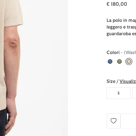
€ 180,00
La polo in ma
leggero e tra
guardaroba es
Colori
- (Was
sel
Size /
Visualiz
S