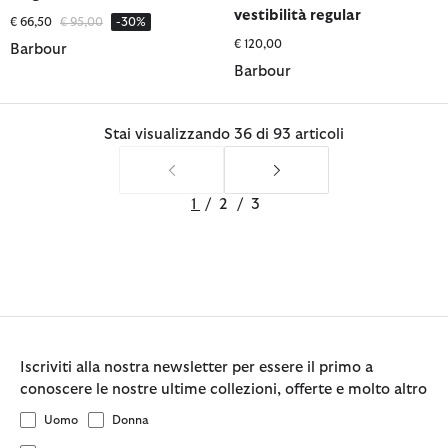
vestibilità regular
Prezzo ridotto da
a
€ 66,50
€ 95,00
-30%
€ 120,00
Barbour
Barbour
Stai visualizzando 36 di 93 articoli
1
/
2
/
3
Iscriviti alla nostra newsletter per essere il primo a
conoscere le nostre ultime collezioni, offerte e molto altro
Uomo
Donna