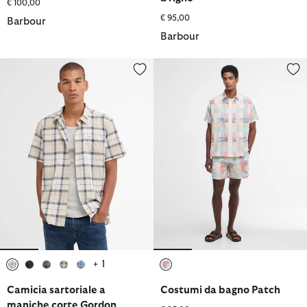
€ 100,00
€ 95,00
Barbour
Barbour
Camicia sartoriale a maniche corte Gordon
Costumi da bagno Patch
+ 1
selezionato
selezionato
selezionato
selezionato
selezionato
selezionato
Camicia sartoriale a
Costumi da bagno Patch
maniche corte Gordon