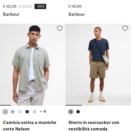
Prezzo ridotto da
a
€ 122,50
€ 175,00
-30%
€ 110,00
Barbour
Barbour
Camicia estiva a maniche corte Nelson
Shorts in seersucker con vestib
+ 4
selezionato
selezionato
selezionato
selezionato
selezionato
selezionato
selezionato
Camicia estiva a maniche
Shorts in seersucker con
corte Nelson
vestibilità comoda