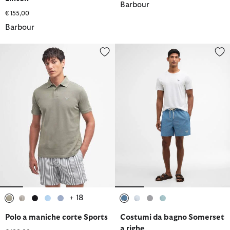
Barbour
€ 155,00
Barbour
Polo a maniche corte Sports
Costumi da bagno Somerset a r
+ 18
selezionato
selezionato
selezionato
selezionato
selezionato
selezionato
selezionato
selezionato
selezionato
Polo a maniche corte Sports
Costumi da bagno Somerset
a righe