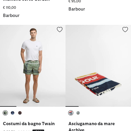
€ 95,00
€ 110,00
Barbour
Barbour
Costumi da bagno Twain
Asciugamano da mare Archive
selezionato
selezionato
selezionato
selezionato
selezionato
Costumi da bagno Twain
Asciugamano da mare
Archive