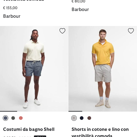
€ 80,00
€ 155,00
Barbour
Barbour
Costumi da bagno Shell
Shorts in cotone e lino con vest
selezionato
selezionato
selezionato
selezionato
selezionato
selezionato
Costumi da bagno Shell
Shorts in cotone e lino con
vestibilità comoda