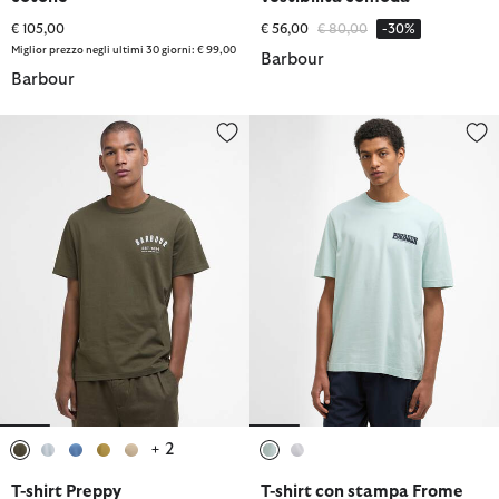
Prezzo ridotto da
a
€ 105,00
€ 56,00
€ 80,00
-30%
Miglior prezzo negli ultimi 30 giorni: € 99,00
Barbour
Barbour
T-shirt Preppy
T-shirt con stampa Frome dalla 
+ 2
selezionato
selezionato
selezionato
selezionato
selezionato
selezionato
selezionato
T-shirt Preppy
T-shirt con stampa Frome