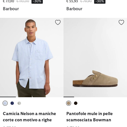
Prezzo ridotto da
a
Prezzo ridotto da
a
€ 77,00
€ 110,00
-30%
€ 55,93
€ 79,90
-30%
Barbour
Barbour
Camicia Nelson a maniche corte con motivo a righe
Pantofole mule in pelle scamo
selezionato
selezionato
selezionato
selezionato
selezionato
Camicia Nelson a maniche
Pantofole mule in pelle
corte con motivo a righe
scamosciata Bowman