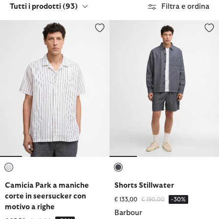
Tutti i prodotti
(93)
Filtra e ordina
Camicia Park a maniche corte in seersucker con motivo a righe
Shorts Stillwater
selezionato
selezionato
Camicia Park a maniche
Shorts Stillwater
corte in seersucker con
Prezzo ridotto da
a
€ 133,00
€ 190,00
-30%
motivo a righe
Barbour