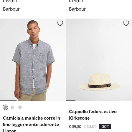
€ 155,00
€ 170,00
Barbour
Barbour
Camicia a maniche corte in lino leggermente aderente Linton
Cappello fedora estivo Kirkston
Cappello fedora estivo
selezionato
selezionato
selezionato
Camicia a maniche corte in
Kirkstone
lino leggermente aderente
Prezzo ridotto da
a
€ 59,50
€ 85,00
-30%
Linton