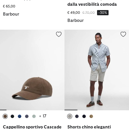
dalla vestibilità comoda
€ 65,00
Prezzo ridotto da
a
€ 49,00
€ 70,00
-30%
Barbour
Barbour
Cappellino sportivo Cascade
Shorts chino eleganti
+ 17
selezionato
selezionato
selezionato
selezionato
selezionato
selezionato
selezionato
selezionato
selezionato
Cappellino sportivo Cascade
Shorts chino eleganti