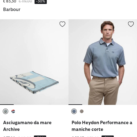
Prezzo ridotto da
a
€ 83,30
€ 119,00
-30%
Barbour
Asciugamano da mare Archive
Polo Heydon Performance a man
selezionato
selezionato
selezionato
selezionato
Asciugamano da mare
Polo Heydon Performance a
Archive
maniche corte