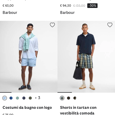
Prezzo ridotto da
a
€ 65,00
€ 94,50
€ 135,00
-30%
Barbour
Barbour
Costumi da bagno con logo
Shorts in tartan con vestibilità
+ 3
selezionato
selezionato
selezionato
selezionato
selezionato
selezionato
selezionato
selezionato
Costumi da bagno con logo
Shorts in tartan con
vestibilità comoda
€ 75,00