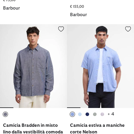
€ 155,00
Barbour
Barbour
Camicia Bradden in misto lino dalla vestibilità comoda
Camicia estiva a maniche corte
+ 4
selezionato
selezionato
selezionato
selezionato
selezionato
selezionato
Camicia Bradden in misto
Camicia estiva a maniche
lino dalla vestibilità comoda
corte Nelson