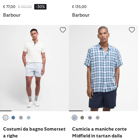
Prezzo ridotto da
a
€ 77,00
€ 110,00
-30%
€ 135,00
Barbour
Barbour
Costumi da bagno Somerset a righe
Camicia a maniche corte Midfield 
selezionato
selezionato
selezionato
selezionato
selezionato
selezionato
selezionato
selezionato
Costumi da bagno Somerset
Camicia a maniche corte
a righe
Midfield in tartan dalla