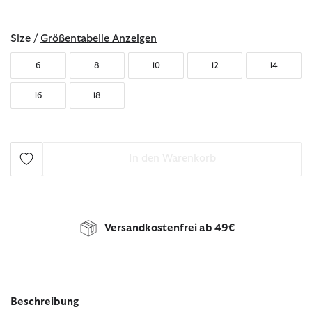
ausgewählt
Size /
Größentabelle Anzeigen
6
8
10
12
14
16
18
In den Warenkorb
Versandkostenfrei ab 49€
Beschreibung