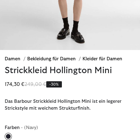
Damen
/
Bekleidung für Damen
/
Kleider für Damen
Strickkleid Hollington Mini
Reduziert von
bis
174,30 €
249,00 €
-30%
Das Barbour Strickkleid Hollington Mini ist ein legerer
Strickstyle mit weichem Strukturfinish.
Farben
- (Navy)