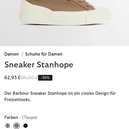
Damen
/
Schuhe für Damen
Sneaker Stanhope
Reduziert von
bis
62,93 €
89,90 €
-30%
Der Barbour Sneaker Stanhope ist ein cooles Design für
Freizeitlooks.
Farben
- (Taupe)