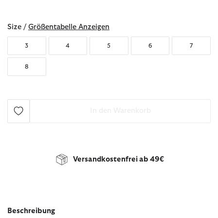
ausgewählt
Size /
Größentabelle Anzeigen
3
4
5
6
7
8
In den Warenkorb
Versandkostenfrei ab 49€
Beschreibung