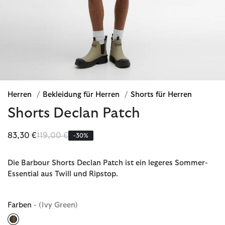
Herren
/
Bekleidung für Herren
/
Shorts für Herren
Shorts Declan Patch
Reduziert von
bis
83,30 €
119,00 €
-30%
Die Barbour Shorts Declan Patch ist ein legeres Sommer-
Essential aus Twill und Ripstop.
Farben
- (Ivy Green)